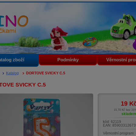
i
talog zboží
Podmínky
Věrnostní pr
Katalog
DORTOVE SVICKY C.5
TOVE SVICKY C.5
19
K
15,70 Kč bez 2
sklade
kód:
62119
EAN:
85903312673
Věrnostní program: