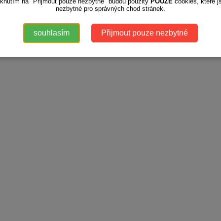
iknutím na "Přijmout pouze nezbytné" budou použity
POUZE
cookies, které j
nezbytné pro správných chod stránek.
souhlasím
Přijmout pouze nezbytné