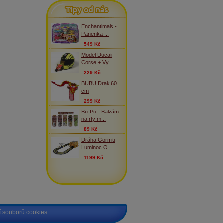
Tipy od nás
Enchantimals -
Panenka ...
549 Kč
Model Ducati
Corse + Vy...
229 Kč
BUBU Drak 60
cm
299 Kč
Bo-Po - Balzám
na rty m...
89 Kč
Dráha Gormiti
Luminoc O...
1199 Kč
 souborů cookies