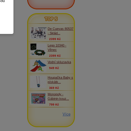
sou
TOP 5
De Cuevas 80537
- Sklád...
2399 Kč
Lego 10340 -
Věnec
2399 Kč
Vodní skluzavka
949 Kč
Houpačka Baby s
pískátk...
369 Kč
Monopoly -
Gábinin kouz...
799 Kč
Více