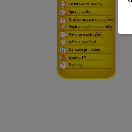
Kl
Elektronické hračky
Sport a voda
Hračky na zahradu a písek
Papírnictví, školní potřeby
Dekorace pokojíčků
Dětské oblečení
Dárkové předměty
Znáte z TV
Novinky