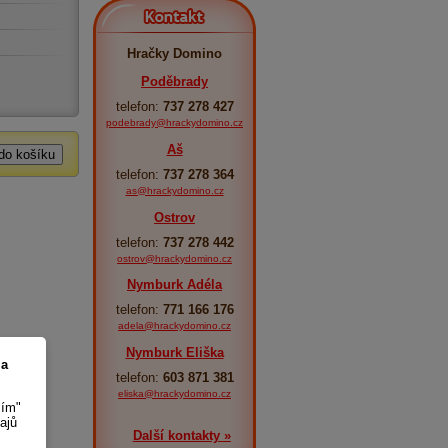
Kontakt
Hračky Domino
Poděbrady
telefon:
737 278 427
podebrady@hrackydomino.cz
Aš
telefon:
737 278 364
as@hrackydomino.cz
Ostrov
telefon:
737 278 442
ostrov@hrackydomino.cz
Nymburk Adéla
telefon:
771 166 176
adela@hrackydomino.cz
Nymburk Eliška
 a
telefon:
603 871 381
eliska@hrackydomino.cz
sím"
ajů
Další kontakty »