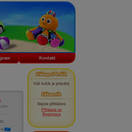
ogram
Kontakt
Nákupní košík
Váš košík je prázdný
Zákazník
č
Nejste přihlášeni
1% DPH
Přihlaste se
m
Registrace
92
 ~0