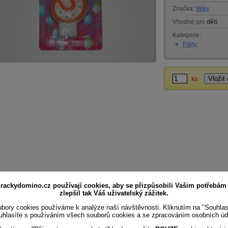
Značka:
Wiky
Vhodné pro
děti
.
Kategorie:
Párty
ks
rackydomino.cz používají cookies, aby se přizpůsobili Vašim potřebám
zlepšil tak Váš uživatelský zážitek.
bory cookies používáme k analýze naší návštěvnosti. Kliknutím na "Souhla
uhlasíte s používáním všech souborů cookies a se zpracováním osobních úd