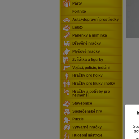
Párty
Fortnite
Auta+dopravní prostředky
LEGO
Panenky a miminka
Dřevěné hračky
Plyšové hračky
Zvířátka a figurky
Vojáci, policie, indiáni
Hračky pro holky
Hračky pro kluky i holky
Hračky a potřeby pro
nejmenší
Stavebnice
Společenské hry
h
Puzzle
Sou
Výtvarné hračky
so
Hudební nástroje