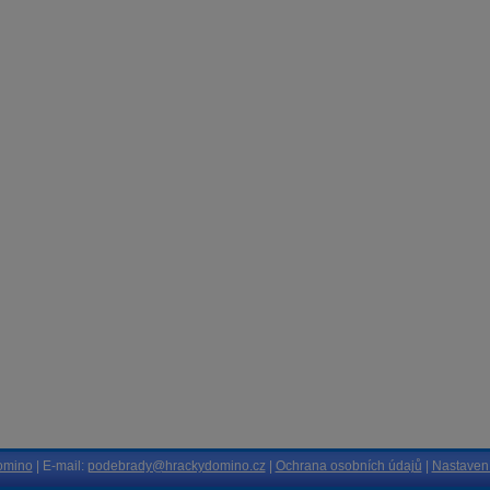
omino
| E-mail:
podebrady@hrackydomino.cz
|
Ochrana osobních údajů
|
Nastavení