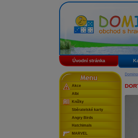
Domino - obchod s hračkam
Úvodní stránka
Ka
Menu
Domino
DOR
Akce
Albi
Knížky
Sběratelské karty
Angry Birds
Hatchimals
MARVEL