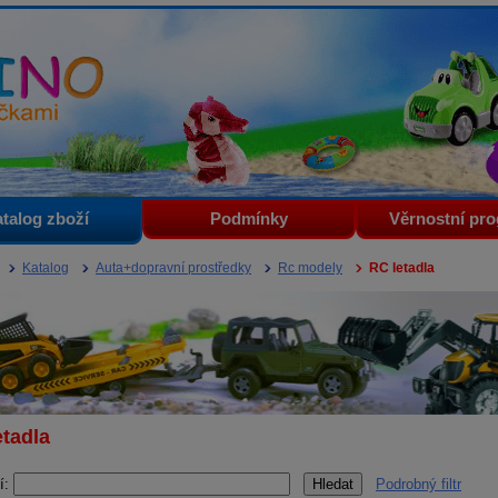
i
talog zboží
Podmínky
Věrnostní pr
Katalog
Auta+dopravní prostředky
Rc modely
RC letadla
etadla
í:
Podrobný filtr