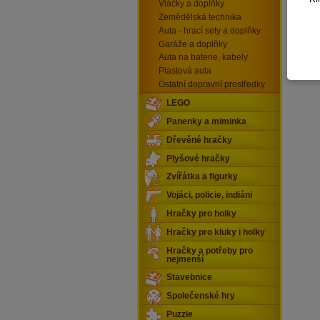
deta
Vláčky a doplňky
Zemědělská technika
Auta - hrací sety a doplňky
Celkem
Garáže a doplňky
Auta na baterie, kabely
Plastová auta
Ostatní dopravní prostředky
LEGO
Panenky a miminka
Dřevěné hračky
Plyšové hračky
Zvířátka a figurky
Vojáci, policie, indiáni
Hračky pro holky
Hračky pro kluky i holky
Hračky a potřeby pro
nejmenší
Stavebnice
Společenské hry
Puzzle