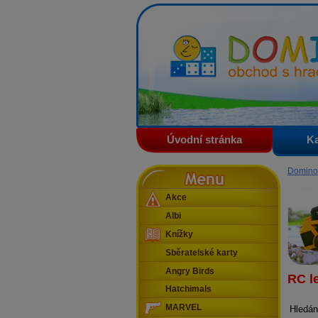
Domino - obchod s hračkam
Úvodní stránka
Ka
Menu
Domino
Akce
Albi
Knížky
Sběratelské karty
Angry Birds
RC l
Hatchimals
MARVEL
Hledán