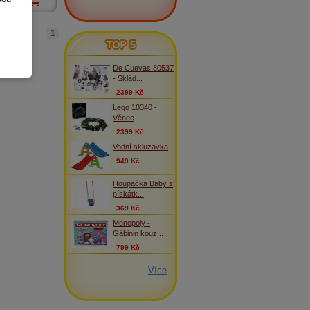
ks
1
TOP 5
De Cuevas 80537
- Sklád...
2399 Kč
Lego 10340 -
Věnec
2399 Kč
Vodní skluzavka
949 Kč
Houpačka Baby s
pískátk...
369 Kč
Monopoly -
Gábinin kouz...
799 Kč
Více