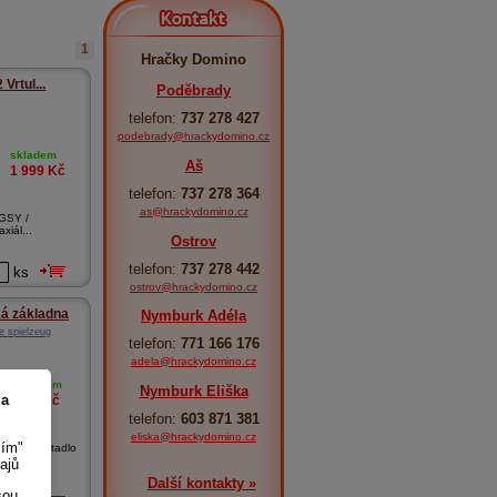
Kontakt
1
Hračky Domino
Vrtul...
Poděbrady
telefon:
737 278 427
podebrady@hrackydomino.cz
skladem
Aš
1 999
Kč
telefon:
737 278 364
as@hrackydomino.cz
 GSY /
iál...
Ostrov
telefon:
737 278 442
ks
ostrov@hrackydomino.cz
ká základna
Nymburk Adéla
e spielzeug
telefon:
771 166 176
adela@hrackydomino.cz
skladem
Nymburk Eliška
 a
499
Kč
telefon:
603 871 381
eliska@hrackydomino.cz
sím"
kladna Letadlo
ajů
Další kontakty »
sou