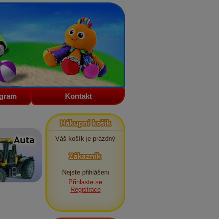
ogram
Kontakt
Nákupní košík
Váš košík je prázdný
Zákazník
Nejste přihlášeni
Přihlaste se
Registrace