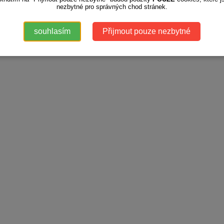
il
ks
detail
ks
detail
nezbytné pro správných chod stránek.
 produktů: 6
souhlasím
Přijmout pouze nezbytné