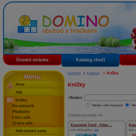
Domino - obchod s hračkami
Úvodní stránka
Katalog zboží
Menu
Domino
Katalog
Knížky
Knížky
Akce
Albi
Hledání:
Knížky
Hledat v této kategorii
Hle
Pro nejmenší
Předškolní
Celkem produktů: 84
6 let a výše
15 let a výše
Kouzelné čtení - Atlas ...
Kouz
kód:
b832aa93e1
,
Albi
kód:
Sběratelské karty