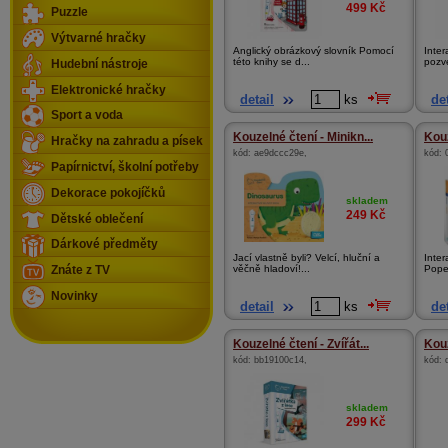
499
Kč
Puzzle
Výtvarné hračky
Anglický obrázkový slovník Pomocí
Inter
této knihy se d...
pozv
Hudební nástroje
Elektronické hračky
detail
ks
det
Sport a voda
Kouzelné čtení - Minikn...
Kouz
Hračky na zahradu a písek
kód:
ae9dccc29e
,
kód:
Papírnictví, školní potřeby
Dekorace pokojíčků
skladem
249
Kč
Dětské oblečení
Dárkové předměty
Jací vlastně byli? Velcí, hluční a
Inter
věčně hladoví!...
Pope
Znáte z TV
Novinky
detail
ks
det
Kouzelné čtení - Zvířát...
Kouz
kód:
bb19100c14
,
kód:
skladem
299
Kč