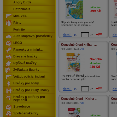
Angry Birds
skladem
Hatchimals
399
Kč
MARVEL
Objevte krásy naší planety!
Kníž
Párty
Seznamte se se všemi k...
zvířá
Fortnite
detail
ks
det
Auta+dopravní prostředky
LEGO
Kouzelné čtení kniha - ...
Kouz
kód:
29eef76915
,
Albi
kód:
Panenky a miminka
Dřevěné hračky
Novinka
Plyšové hračky
skladem
449
Kč
Zvířátka a figurky
KOUZELNÉ ČTENÍ je interaktivní
Nauč
Vojáci, policie, indiáni
hračka oceněna jako...
franc
Hračky pro holky
detail
ks
det
Hračky pro kluky i holky
Hračky a potřeby pro
Kouzelné čtení - Kniha ...
Kouz
nejmenší
kód:
db8cfe3dbf
,
Albi
kód:
Stavebnice
Společenské hry
skladem