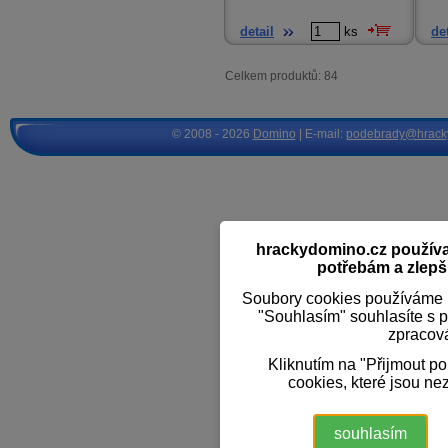
detail
ks
det
Celkem produktů: 84
© 2008 - 2026
Domino
| E-mail:
podebrady@hrack
hrackydomino.cz používaj
potřebám a zlepši
Soubory cookies používáme k
"Souhlasím" souhlasíte s 
zpracov
Kliknutím na "Přijmout p
cookies, které jsou ne
souhlasím