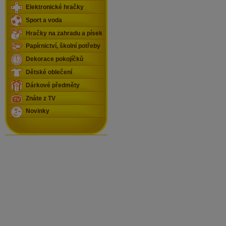
Elektronické hračky
Sport a voda
Hračky na zahradu a písek
Papírnictví, školní potřeby
Dekorace pokojíčků
Dětské oblečení
Dárkové předměty
Znáte z TV
Novinky