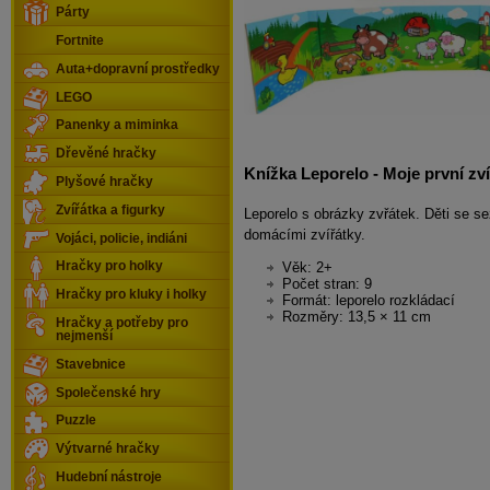
Párty
Fortnite
Auta+dopravní prostředky
LEGO
Panenky a miminka
Dřevěné hračky
Knížka Leporelo - Moje první zví
Plyšové hračky
Zvířátka a figurky
Leporelo s obrázky zvřátek. Děti se s
domácími zvířátky.
Vojáci, policie, indiáni
Věk: 2+
Hračky pro holky
Počet stran: 9
Hračky pro kluky i holky
Formát: leporelo rozkládací
Rozměry: 13,5 × 11 cm
Hračky a potřeby pro
nejmenší
Stavebnice
Společenské hry
Puzzle
Výtvarné hračky
Hudební nástroje