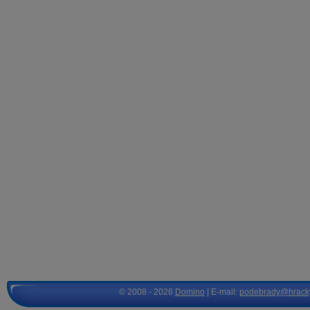
© 2008 - 2026
Domino
| E-mail:
podebrady@hrack