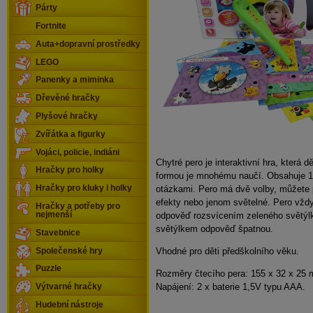
Párty
Fortnite
Auta+dopravní prostředky
LEGO
Panenky a miminka
Dřevěné hračky
Plyšové hračky
Zvířátka a figurky
Vojáci, policie, indiáni
Chytré pero je interaktivní hra, která 
Hračky pro holky
formou je mnohému naučí. Obsahuje 1
otázkami. Pero má dvě volby, můžete
Hračky pro kluky i holky
efekty nebo jenom světelné. Pero vžd
Hračky a potřeby pro
odpověď rozsvícením zeleného světý
nejmenší
světýlkem odpověď špatnou.
Stavebnice
Vhodné pro děti předškolního věku.
Společenské hry
Puzzle
Rozměry čtecího pera: 155 x 32 x 25
Napájení: 2 x baterie 1,5V typu AAA.
Výtvarné hračky
Hudební nástroje