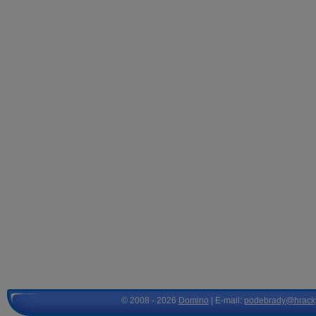
© 2008 - 2026
Domino
| E-mail:
podebrady@hrack