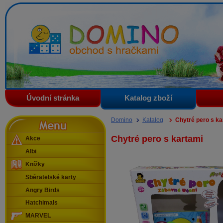
Domino - obchod s hračkami
Úvodní stránka
Katalog zboží
Menu
Domino
Katalog
Chytré pero s ka
Chytré pero s kartami
Akce
Albi
Knížky
Sběratelské karty
Angry Birds
Hatchimals
MARVEL