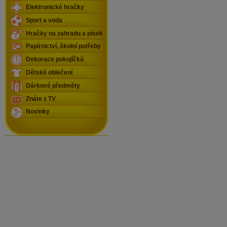
Elektronické hračky
Sport a voda
Hračky na zahradu a písek
Papírnictví, školní potřeby
Dekorace pokojíčků
Dětské oblečení
Dárkové předměty
Znáte z TV
Novinky