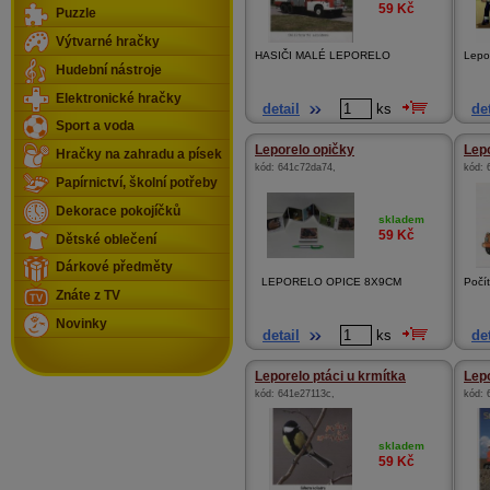
59
Kč
Puzzle
Výtvarné hračky
HASIČI MALÉ LEPORELO
Lepor
Hudební nástroje
Elektronické hračky
detail
ks
det
Sport a voda
Leporelo opičky
Lepo
Hračky na zahradu a písek
kód:
641c72da74
,
kód:
Papírnictví, školní potřeby
Dekorace pokojíčků
skladem
59
Kč
Dětské oblečení
Dárkové předměty
LEPORELO OPICE 8X9CM
Počít
Znáte z TV
Novinky
detail
ks
det
Leporelo ptáci u krmítka
Lepo
kód:
641e27113c
,
kód:
skladem
59
Kč