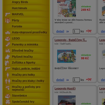
Angry Birds
skladem
Hatchimals
249
Kč
MARVEL
V této knize se děti hravou formou
Rozk
Párty
seznámí s povol...
děti 
Fortnite
detail
ks
det
Auta+dopravní prostředky
LEGO
Leporelo - Babiččiny ří...
Lepo
kód:
73a8f7aa91
,
kód:
Panenky a miminka
Dřevěné hračky
skladem
Plyšové hračky
99
Kč
Zvířátka a figurky
BABIČČINY ŘÍKANKY
Lepo
Vojáci, policie, indiáni
Hračky pro holky
detail
ks
det
Hračky pro kluky i holky
Hračky a potřeby pro
Leporelo Hasiči
Lepo
nejmenší
kód:
6426ea9c8b
,
kód:
Stavebnice
Společenské hry
skladem