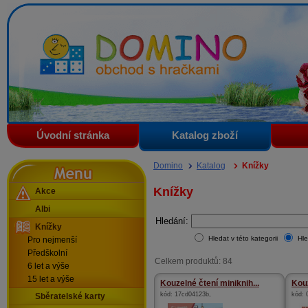
Domino - obchod s hračkami
Úvodní stránka
Katalog zboží
Menu
Domino
Katalog
Knížky
Knížky
Akce
Albi
Hledání:
Knížky
Hledat v této kategorii
Hle
Pro nejmenší
Předškolní
Celkem produktů: 84
6 let a výše
15 let a výše
Kouzelné čtení miniknih...
Kouz
kód:
17cd04123b
,
kód:
Sběratelské karty