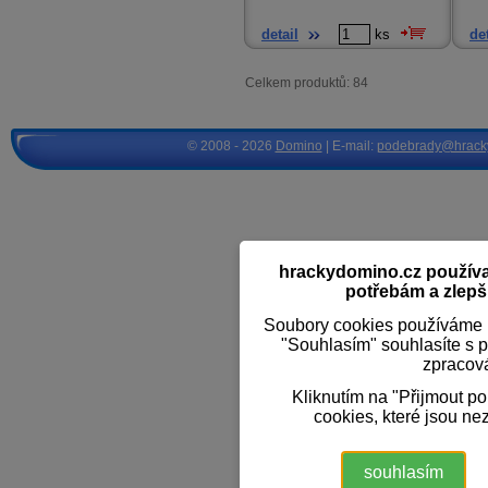
detail
ks
det
Celkem produktů: 84
© 2008 - 2026
Domino
| E-mail:
podebrady@hrack
hrackydomino.cz používaj
potřebám a zlepši
Soubory cookies používáme k
"Souhlasím" souhlasíte s 
zpracov
Kliknutím na "Přijmout p
cookies, které jsou ne
souhlasím