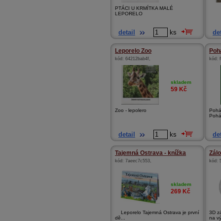
PTÁCI U KRMÍTKA MALÉ
LEPORELO
detail
ks
det
Leporelo Zoo
Poh
kód:
64212bab4f
,
kód:
skladem
59
Kč
Zoo - lepolero
Pohá
Pohá
detail
ks
det
Tajemná Ostrava - knížka
Zál
kód:
7aeec7c553
,
kód:
skladem
269
Kč
Leporelo Tajemná Ostrava je první
3D zá
dě...
na v