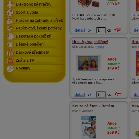
899
Kč
Elektronické hračky
Sport a voda
HEXBUG Větrné monstrum XL.
Sada 
Novinka v robotech s ...
piškv
Hračky na zahradu a písek
Papírnictví, školní potřeby
detail
ks
det
Dekorace pokojíčků
Hra - Vyhraj milióny!
Hra 
Dětské oblečení
kód:
0261f7e8c3
,
Rappa
kód:
Dárkové předměty
Akce
Znáte z TV
skladem
149
Kč
Novinky
Společenská hra na opakování
Sada 
vědomostí pro děti....
piškv
detail
ks
det
Kouzelné čtení - Betlém
Mluv
kód:
ff3445d0ab
,
kód:
Akce
skladem
269
Kč