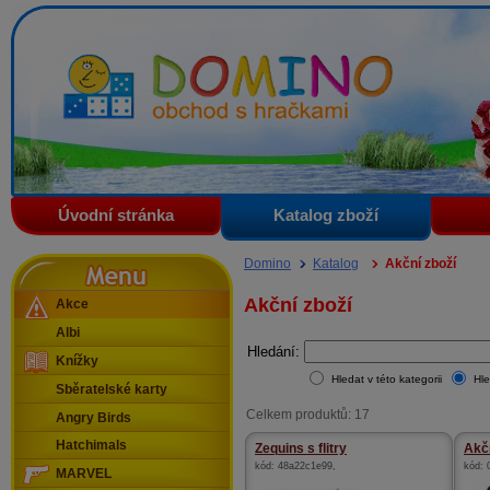
Domino - obchod s hračkami
Úvodní stránka
Katalog zboží
Menu
Domino
Katalog
Akční zboží
Akční zboží
Akce
Albi
Hledání:
Knížky
Hledat v této kategorii
Hle
Sběratelské karty
Celkem produktů: 17
Angry Birds
Hatchimals
Zequins s flitry
Akč
kód:
48a22c1e99
,
kód:
MARVEL