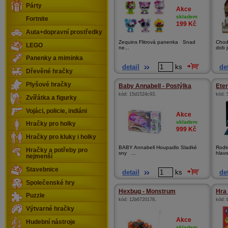
Párty
Akce
skladem
Fortnite
199
Kč
Auta+dopravní prostředky
Zequins Flitrová panenka Snad
Chod
LEGO
ne...
dob j
Panenky a miminka
detail
ks
det
Dřevěné hračky
Plyšové hračky
Baby Annabell - Postýlka
Eter
kód:
15d1524c93
,
kód:
Zvířátka a figurky
Vojáci, policie, indiáni
Akce
skladem
Hračky pro holky
999
Kč
Hračky pro kluky i holky
BABY Annabell Houpadlo Sladké
Rodi
Hračky a potřeby pro
sny ...
hlav
nejmenší
Stavebnice
detail
ks
det
Společenské hry
Hexbug - Monstrum
Hra 
Puzzle
kód:
12b6720178
,
kód:
Výtvarné hračky
Akce
Hudební nástroje
skladem