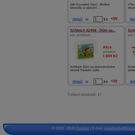
Albi Kouzelné čtení - Betlém
VTec
Dotvořte si vánoční ...
mluví
detail
ks
det
Schleich 42408 - Dům na...
Schl
kód:
de2482faf5
,
kód:
Akce
skladem
1 899
Kč
Schleich Dům na dobrodružném
Schl
stromě Parádní zážit...
setká
detail
ks
det
Celkem produktů: 17
© 2008 - 2026
Domino
| E-mail:
podebrady@hrack