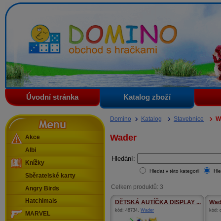
Domino - obchod s hračkami
Úvodní stránka
Katalog zboží
Menu
Domino
Katalog
Stavebnice
W
Wader
Akce
Albi
Hledání:
Knížky
Hledat v této kategorii
Hle
Sběratelské karty
Celkem produktů: 3
Angry Birds
Hatchimals
DĚTSKÁ AUTÍČKA DISPLAY ...
Wad
kód:
48734
,
Wader
kód:
MARVEL