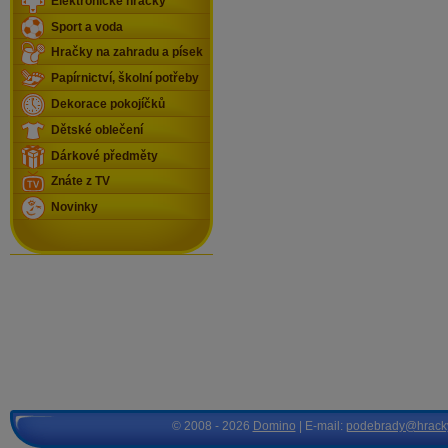
Elektronické hračky
Sport a voda
Hračky na zahradu a písek
Papírnictví, školní potřeby
Dekorace pokojíčků
Dětské oblečení
Dárkové předměty
Znáte z TV
Novinky
© 2008 - 2026
Domino
| E-mail:
podebrady@hrack