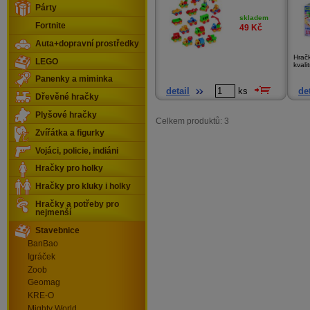
Párty
skladem
Fortnite
49
Kč
Auta+dopravní prostředky
Hrač
LEGO
kvali
Panenky a miminka
detail
ks
det
Dřevěné hračky
Plyšové hračky
Celkem produktů: 3
Zvířátka a figurky
Vojáci, policie, indiáni
Hračky pro holky
Hračky pro kluky i holky
Hračky a potřeby pro
nejmenší
Stavebnice
BanBao
Igráček
Zoob
Geomag
KRE-O
Mighty World