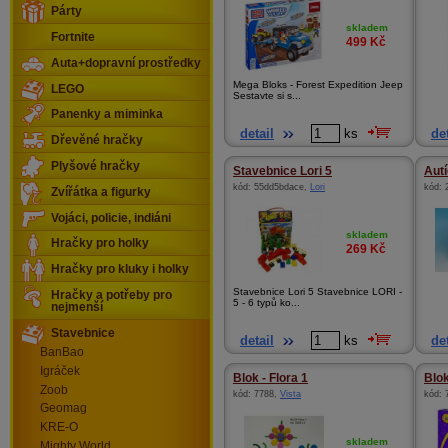
Párty
skladem
Fortnite
499
Kč
Auta+dopravní prostředky
Mega Bloks - Forest Expedition Jeep
LEGO
Sestavte si s...
Panenky a miminka
detail
ks
det
Dřevěné hračky
Plyšové hračky
Stavebnice Lori 5
Autí
kód:
55dd5bdace
,
Lori
kód:
Zvířátka a figurky
Vojáci, policie, indiáni
skladem
Hračky pro holky
269
Kč
Hračky pro kluky i holky
Stavebnice Lori 5 Stavebnice LORI -
Hračky a potřeby pro
5 - 6 typů ko...
nejmenší
Stavebnice
detail
ks
det
BanBao
Igráček
Blok - Flora 1
Blo
Zoob
kód:
7788
,
Vista
kód:
Geomag
KRE-O
skladem
Mighty World