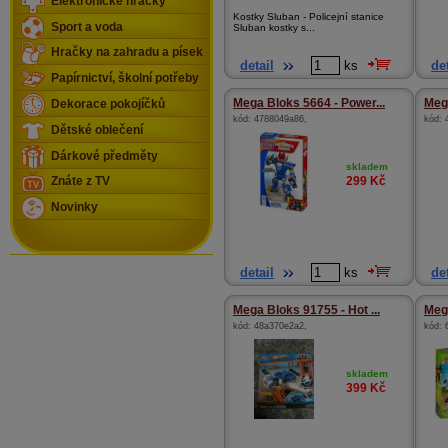
Elektronické hračky
Kostky Sluban - Policejní stanice
Sport a voda
Sluban kostky s...
Hračky na zahradu a písek
detail
ks
det
Papírnictví, školní potřeby
Mega Bloks 5664 - Power...
Mega
Dekorace pokojíčků
kód:
4788049a86
,
kód:
Dětské oblečení
Dárkové předměty
skladem
299
Kč
Znáte z TV
Novinky
detail
ks
det
Mega Bloks 91755 - Hot ...
Mega
kód:
48a370e2a2
,
kód:
skladem
399
Kč