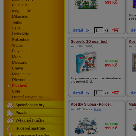
599
Kč
Plus Plus
magnetické
Stav
Milaminis
146 
Teifoc
Seva
detail
ks
det
Hello Kitty
Rokenbok
Georello 3D gear tech
Kos
Wader
kód:
120d116d60
,
kód:
Playmobil
Merkur
skladem
Meccano
899
Kč
Cheva
Mega bloks
Trojrozměrná převodová stavebnice
Dřevěné
pro pokročilé sk...
Plastové
Cobi
detail
ks
det
Ostatní stavebnice
Kostky Sluban - Policej...
Malá
Společenské hry
kód:
b4189ce3c2
,
Made
kód:
Puzzle
Výtvarné hračky
skladem
999
Kč
Hudební nástroje