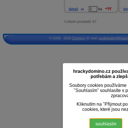
detail
ks
det
Celkem produktů: 67
© 2008 - 2026
Domino
| E-mail:
podebrady@hrack
hrackydomino.cz používaj
potřebám a zlepši
Soubory cookies používáme k
"Souhlasím" souhlasíte s 
zpracov
Kliknutím na "Přijmout p
cookies, které jsou ne
souhlasím