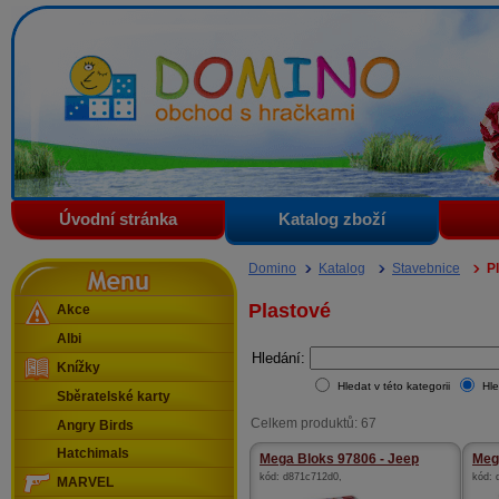
Domino - obchod s hračkami
Úvodní stránka
Katalog zboží
Menu
Domino
Katalog
Stavebnice
P
Plastové
Akce
Albi
Hledání:
Knížky
Hledat v této kategorii
Hle
Sběratelské karty
Celkem produktů: 67
Angry Birds
Hatchimals
Mega Bloks 97806 - Jeep
Mega
kód:
d871c712d0
,
kód:
MARVEL