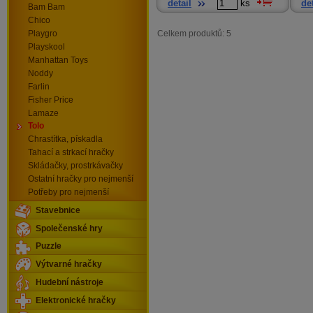
detail
ks
det
Bam Bam
Chico
Celkem produktů: 5
Playgro
Playskool
Manhattan Toys
Noddy
Farlin
Fisher Price
Lamaze
Tolo
Chrastítka, pískadla
Tahací a strkací hračky
Skládačky, prostrkávačky
Ostatní hračky pro nejmenší
Potřeby pro nejmenší
Stavebnice
Společenské hry
Puzzle
Výtvarné hračky
Hudební nástroje
Elektronické hračky