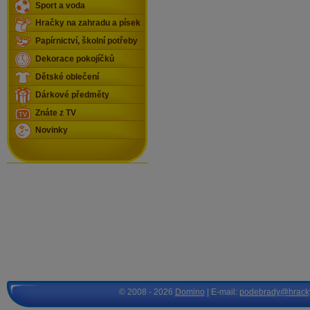
Sport a voda
Hračky na zahradu a písek
Papírnictví, školní potřeby
Dekorace pokojíčků
Dětské oblečení
Dárkové předměty
Znáte z TV
Novinky
© 2008 - 2026
Domino
| E-mail:
podebrady@hrack