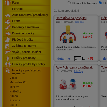
Párty
Hledat v této kategorii
Hle
Fortnite
Celkem produktů: 5
Auta+dopravní prostředky
Chrastítko na postýlku
Dět
LEGO
kód:
NTT8959985
,
Tolo Toys
kód:
Panenky a miminka
skladem
Dřevěné hračky
319
Kč
Plyšové hračky
Zvířátka a figurky
Chrastítko na postýlku nebo kočárek
Po st
s páskem na su...
barev
Vojáci, policie, indiáni
Hračky pro holky
detail
ks
det
Hračky pro kluky i holky
Roly Poly-santa a sněhulák
Tolo
Hračky a potřeby pro
kód:
NTT862009
,
Tolo Toys
kód:
nejmenší
Vtech
Medvídek Pú
skladem
119
Kč
Mickey
Knížečky
Simba
Točí se a kolébá ze strany na
Tolo 
stranu,snadno se drž...
K´s kids
Esprit