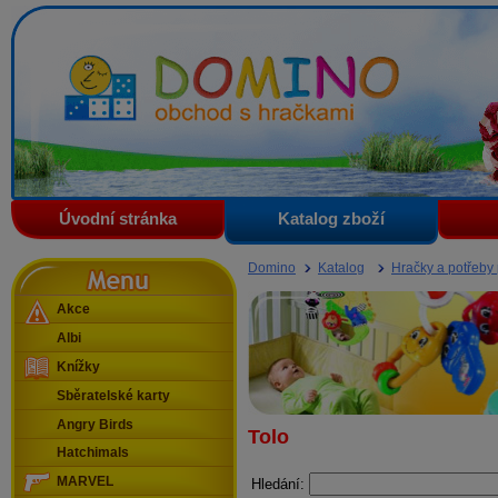
Domino - obchod s hračkami
Úvodní stránka
Katalog zboží
Menu
Domino
Katalog
Hračky a potřeby
Akce
Albi
Knížky
Sběratelské karty
Angry Birds
Tolo
Hatchimals
MARVEL
Hledání: