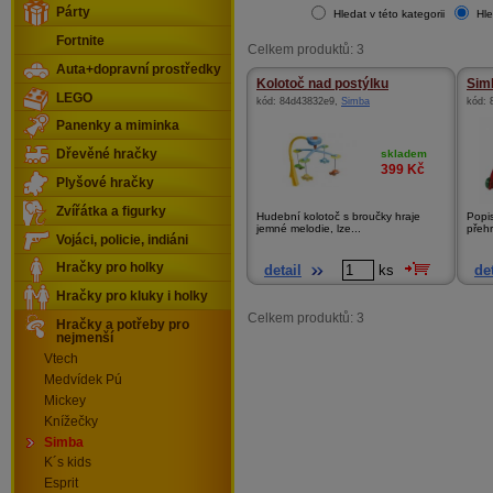
Párty
Hledat v této kategorii
Hle
Fortnite
Celkem produktů: 3
Auta+dopravní prostředky
Kolotoč nad postýlku
Simb
LEGO
kód:
84d43832e9
,
Simba
kód:
Panenky a miminka
skladem
Dřevěné hračky
399
Kč
Plyšové hračky
Zvířátka a figurky
Hudební kolotoč s broučky hraje
Popis
jemné melodie, lze...
přehr
Vojáci, policie, indiáni
Hračky pro holky
detail
ks
det
Hračky pro kluky i holky
Celkem produktů: 3
Hračky a potřeby pro
nejmenší
Vtech
Medvídek Pú
Mickey
Knížečky
Simba
K´s kids
Esprit