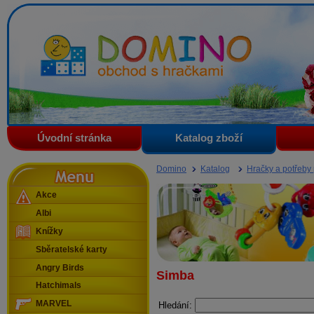
Domino - obchod s hračkami
Úvodní stránka
Katalog zboží
Menu
Domino
Katalog
Hračky a potřeby
Akce
Albi
Knížky
Sběratelské karty
Angry Birds
Simba
Hatchimals
MARVEL
Hledání: