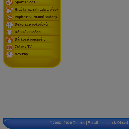
Sport a voda
Hračky na zahradu a písek
Papírnictví, školní potřeby
Dekorace pokojíčků
Dětské oblečení
Dárkové předměty
Znáte z TV
Novinky
© 2008 - 2026
Domino
| E-mail:
podebrady@hrack