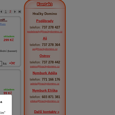
Kontakt
1
2
Hračky Domino
iff...
Poděbrady
 Russ
telefon:
737 278 427
podebrady@hrackydomino.cz
skladem
Aš
299
Kč
telefon:
737 278 364
as@hrackydomino.cz
třední (basset)
Ostrov
telefon:
737 278 442
ks
ostrov@hrackydomino.cz
Nymburk Adéla
telefon:
771 166 176
adela@hrackydomino.cz
skladem
Nymburk Eliška
99
Kč
telefon:
603 871 381
eliska@hrackydomino.cz
 a
Další kontakty »
sím"