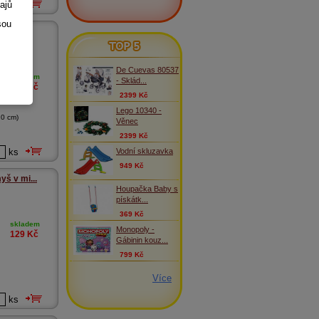
ajů
ks
sou
malý,...
TOP 5
, Russ
De Cuevas 80537
skladem
- Sklád...
199
Kč
2399 Kč
Lego 10340 -
0 cm)
Věnec
2399 Kč
Vodní skluzavka
ks
949 Kč
š v mi...
Houpačka Baby s
pískátk...
369 Kč
skladem
Monopoly -
129
Kč
Gábinin kouz...
799 Kč
Více
ks