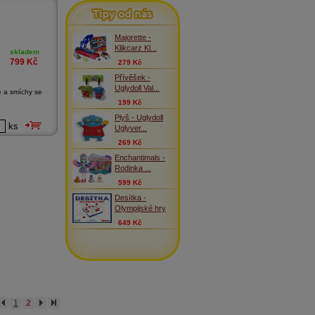
Tipy od nás
Majorette -
Klikcarz Kl...
skladem
799
Kč
279 Kč
Přívěšek -
Uglydoll Val...
e a smíchy se
199 Kč
Plyš - Uglydoll
ks
Uglyver...
269 Kč
Enchantimals -
Rodinka ...
599 Kč
Desítka -
Olympijské hry
649 Kč
1
2