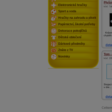
Plyšo
Elektronické hračky
kód:
7a
Sport a voda
Hračky na zahradu a písek
Papírnictví, školní potřeby
Dekorace pokojíčků
Krásný
chybět 
Dětské oblečení
Dárkové předměty
deta
Znáte z TV
Tom -
Novinky
kód:
1f
Stojaci
v dre...
deta
Celkem