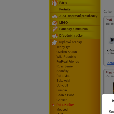
Párty
Fortnite
Celkem
Auta+dopravní prostředky
Plyš -
LEGO
kód:
c5
Panenky a miminka
Dřevěné hračky
Plyšové hračky
Teeny Tys
Krásná
Ovečka Shaun
cm. Ko
Wild Republic
FurReal Friends
deta
Russ Berrie
Sedačky
Plyš 
Pat a Mat
kód:
7b
Bukowski
Uglydoll
Lumpin
Beanie Boos
Garfield
h
Plyš - 
Psi a Kočky
Medvědi
Sou