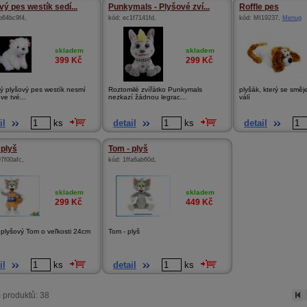
vý pes westík sedí...
Punkymals - Plyšové zví...
Roffle pes
b64bc9f4
,
kód:
ec1f7141fd
,
kód:
MI19237
,
Menug
skladem
skladem
399
Kč
299
Kč
 plyšový pes westík nesmí
Roztomilé zvířátko Punkymals
plyšák, který se směj
ve tvé...
nezkazí žádnou legrac...
válí
il
ks
detail
ks
detail
 plyš
Tom - plyš
97f00afc
,
kód:
1ffa6ab60d
,
skladem
skladem
299
Kč
449
Kč
 plyšový Tom o veľkosti 24cm
Tom - plyš
il
ks
detail
ks
 produktů: 38