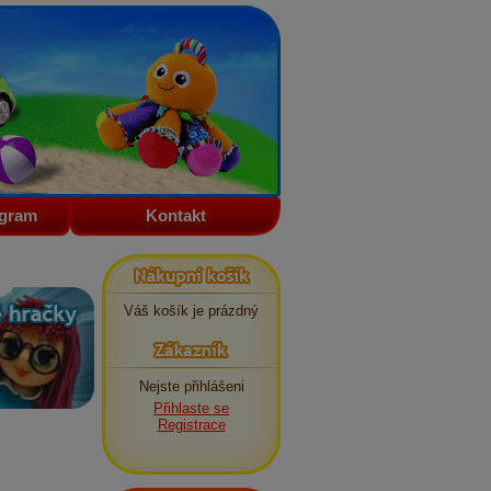
ogram
Kontakt
Nákupní košík
Váš košík je prázdný
Zákazník
Nejste přihlášeni
Přihlaste se
Registrace