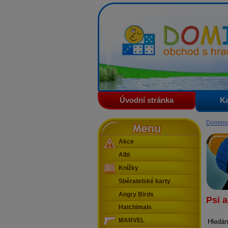
Domino - obchod s hračkam
Úvodní stránka
Ka
Menu
Domino
Akce
Albi
Knížky
Sběratelské karty
Angry Birds
Psi 
Hatchimals
MARVEL
Hledán