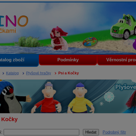
i
talog zboží
Podmínky
Věrnostní pr
Katalog
Plyšové hračky
Psi a Kočky
a Kočky
í:
Podrobný filtr