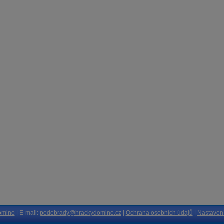
omino
| E-mail:
podebrady@hrackydomino.cz
|
Ochrana osobních údajů
|
Nastavení