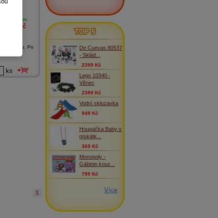
sou
skladem
TOP 5
169
Kč
ce z plastu. Po
De Cuevas 80537
- Sklád...
2399 Kč
ks
Lego 10340 -
Věnec
2399 Kč
Vodní skluzavka
949 Kč
Houpačka Baby s
pískátk...
369 Kč
Monopoly -
Gábinin kouz...
799 Kč
Více
1