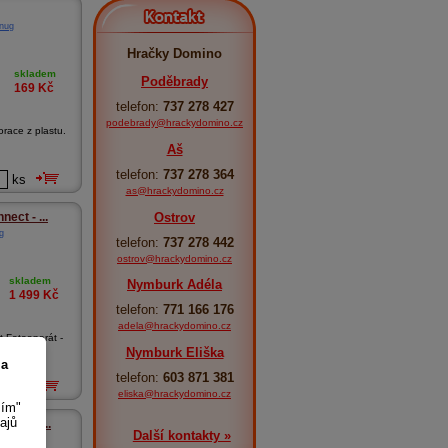
Kontakt
nug
Hračky Domino
skladem
Poděbrady
169
Kč
telefon:
737 278 427
podebrady@hrackydomino.cz
orace z plastu.
Aš
telefon:
737 278 364
ks
as@hrackydomino.cz
Ostrov
ect - ...
g
telefon:
737 278 442
ostrov@hrackydomino.cz
skladem
Nymburk Adéla
1 499
Kč
telefon:
771 166 176
adela@hrackydomino.cz
 Fotoaparát -
Nymburk Eliška
 a
telefon:
603 871 381
ks
eliska@hrackydomino.cz
sím"
ajů
nná de...
Další kontakty »
nug