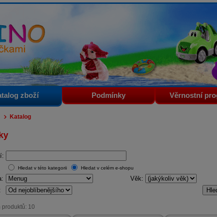
i
talog zboží
Podmínky
Věrnostní pr
Katalog
ky
í:
Hledat v této kategorii
Hledat v celém e-shopu
a:
Věk:
:
 produktů: 10