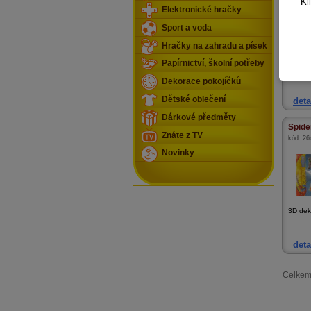
Kl
Elektronické hračky
Sport a voda
Hračky na zahradu a písek
Papírnictví, školní potřeby
plyšák,
válí
Dekorace pokojíčků
Dětské oblečení
deta
Dárkové předměty
Spide
Znáte z TV
kód:
26
Novinky
3D dek
deta
Celkem