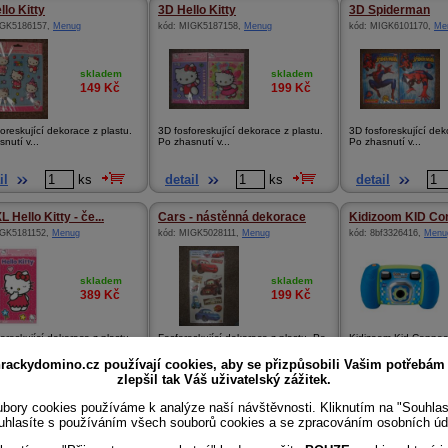
llo Kitty
3D Hello Kitty
3D Spiderman
GK5186157
,
Menug
kód:
MIGK5187158
,
Menug
kód:
MIGK6101170
,
Me
skladem
skladem
149
Kč
199
Kč
oreskující dekorace z plastu.
3D fosforeskující dekorace z plastu.
3D fosforeskující dek
nutí v...
Po zhasnutí v...
Po zhasnutí v...
il
ks
detail
ks
detail
 Hello Kitty - če...
Cars - nástěnná dekorace
Kidizoom KID Conn
GK5181152
,
Menug
kód:
MIGK5028111
,
Menug
kód:
8bf3326416
,
Menu
skladem
skladem
389
Kč
199
Kč
oreskující dekorace z plastu.
Fosforeskující dekorace z plastu. Po
Kidizoom Kid Connect
nutí v...
zhasnutí ve t...
modrý Vtech plas...
rackydomino.cz používají cookies, aby se přizpůsobili Vašim potřebám
zlepšil tak Váš uživatelský zážitek.
il
ks
detail
ks
detail
bory cookies používáme k analýze naší návštěvnosti. Kliknutím na "Souhla
uhlasíte s používáním všech souborů cookies a se zpracováním osobních úd
e pes
Sada - samolepek
Spider-Man, nástě
19237
,
Menug
kód:
MIX04201
,
Menug
kód:
MIGK6160175
,
Me