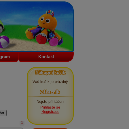
ogram
Kontakt
Nákupní košík
Váš košík je prázdný
Zákazník
Nejste přihlášeni
Přihlaste se
Registrace
1