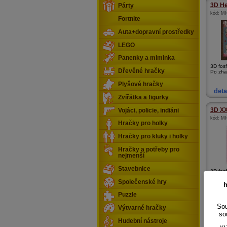
3D He
Párty
kód:
MI
Fortnite
Auta+dopravní prostředky
LEGO
Panenky a miminka
3D fosf
Dřevěné hračky
Po zhas
Plyšové hračky
deta
Zvířátka a figurky
3D XXL
Vojáci, policie, indiáni
kód:
MI
Hračky pro holky
Hračky pro kluky i holky
Hračky a potřeby pro
nejmenší
Stavebnice
3D fosf
Po zhas
Společenské hry
h
Puzzle
deta
Sou
Výtvarné hračky
so
Roffl
Hudební nástroje
kód:
MI