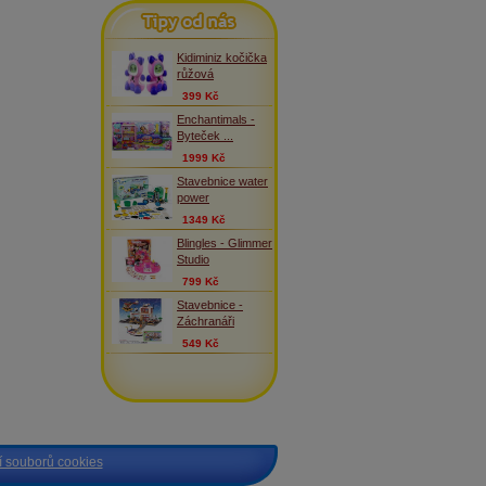
Tipy od nás
Kidiminiz kočička
růžová
399 Kč
Enchantimals -
Byteček ...
1999 Kč
Stavebnice water
power
1349 Kč
Blingles - Glimmer
Studio
799 Kč
Stavebnice -
Záchranáři
549 Kč
 souborů cookies