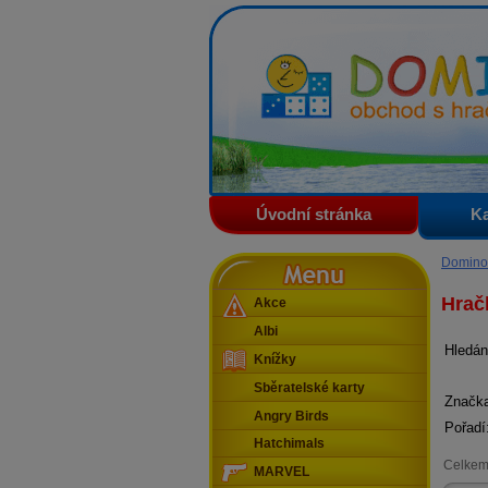
Domino - obchod s hračkam
Úvodní stránka
Ka
Menu
Domino
Hrač
Akce
Albi
Hledán
Knížky
Sběratelské karty
Značk
Angry Birds
Pořadí
Hatchimals
Celkem
MARVEL