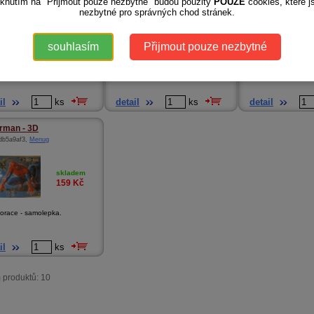
iknutím na "Přijmout pouze nezbytné" budou použity
POUZE
cookies, které j
nezbytné pro správných chod stránek.
skladem
skladem
799
Kč
29
Kč
souhlasím
Přijmout pouze nezbytné
 který se směje a smíchy se
Krásné samolepky s motivem High
Fosforeskující dekora
School Musical a H...
zhasnutí ve t...
il
ks
detail
ks
detail
rman - 3D
db5a9af3
,
Menug
skladem
159
Kč
orace - samolepka.
il
ks
 produktů: 10