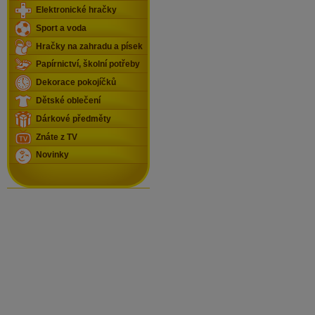
Elektronické hračky
Sport a voda
Hračky na zahradu a písek
Papírnictví, školní potřeby
Dekorace pokojíčků
Dětské oblečení
Dárkové předměty
Znáte z TV
Novinky