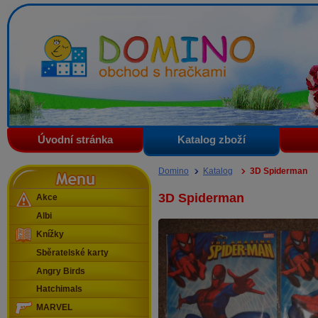
Domino - obchod s hračkami
Úvodní stránka
Katalog zboží
Menu
Domino
Katalog
3D Spiderman
3D Spiderman
Akce
Albi
Knížky
Sběratelské karty
Angry Birds
Hatchimals
MARVEL