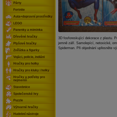
Párty
Fortnite
Auta+dopravní prostředky
LEGO
Panenky a miminka
Dřevěné hračky
3D fosforeskující dekorace z plastu. 
jemně září. Samolepící, netoxické, o
Plyšové hračky
Spiderman. Při objednání upřesněte vý
Zvířátka a figurky
Vojáci, policie, indiáni
Hračky pro holky
Hračky pro kluky i holky
Hračky a potřeby pro
nejmenší
Stavebnice
Společenské hry
Puzzle
Výtvarné hračky
Hudební nástroje