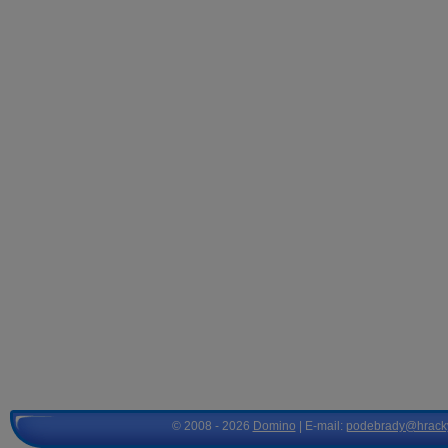
© 2008 - 2026
Domino
| E-mail:
podebrady@hrack