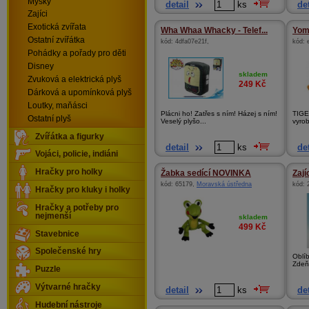
Myšky
detail
ks
det
Zajíci
Exotická zvířata
Wha Whaa Whacky - Telef...
Yomi
Ostatní zvířátka
kód:
4dfa07e21f
,
kód:
Pohádky a pořady pro děti
Disney
skladem
Zvuková a elektrická plyš
249
Kč
Dárková a upomínková plyš
Loutky, maňásci
Plácni ho! Zatřes s ním! Házej s ním!
TIGE
Ostatní plyš
Veselý plyšo...
vyro
Zvířátka a figurky
detail
ks
det
Vojáci, policie, indiáni
Hračky pro holky
Žabka sedící NOVINKA
Zají
kód:
65179
,
Moravská ústředna
kód:
Hračky pro kluky i holky
Hračky a potřeby pro
nejmenší
skladem
499
Kč
Stavebnice
Společenské hry
Oblí
Zdeňk
Puzzle
Výtvarné hračky
detail
ks
det
Hudební nástroje