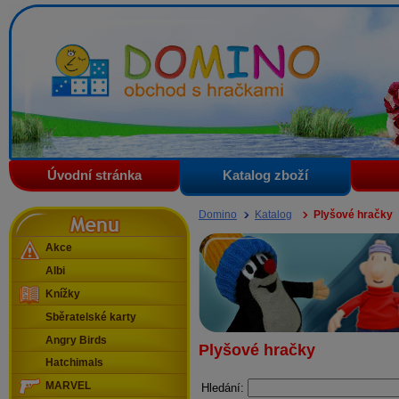
Domino - obchod s hračkami
Úvodní stránka
Katalog zboží
Menu
Domino
Katalog
Plyšové hračky
Akce
Albi
Knížky
Sběratelské karty
Angry Birds
Plyšové hračky
Hatchimals
MARVEL
Hledání: