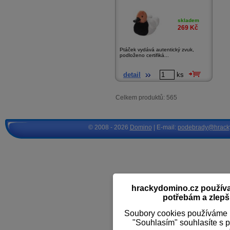
skladem
269
Kč
Ptáček vydává autentický zvuk,
podloženo certifiká...
detail
ks
Celkem produktů: 565
© 2008 - 2026
Domino
| E-mail:
podebrady@hrack
hrackydomino.cz používaj
potřebám a zlepši
Soubory cookies používáme k
"Souhlasím" souhlasíte s 