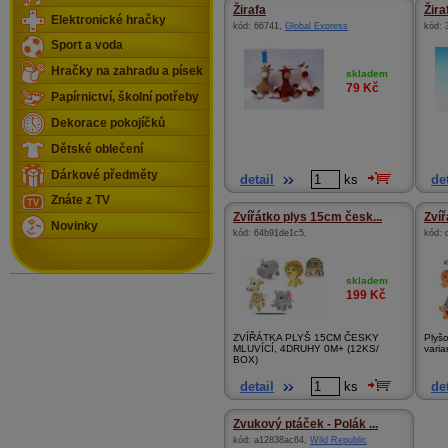
Žirafa
Žira
Elektronické hračky
kód:
66741
,
Global Express
kód:
Sport a voda
Hračky na zahradu a písek
skladem
79
Kč
Papírnictví, školní potřeby
Dekorace pokojíčků
Dětské oblečení
Dárkové předměty
detail
ks
det
Znáte z TV
Zvířátko plys 15cm česk...
Zvíř
Novinky
kód:
64b91de1c5
,
kód:
skladem
199
Kč
ZVÍŘÁTKA PLYŠ 15CM ČESKY
Plyšo
MLUVÍCÍ, 4DRUHY 0M+ (12KS/
varia
BOX)
detail
ks
det
Zvukový ptáček - Polák ...
kód:
a12838ac64
,
Wild Republic