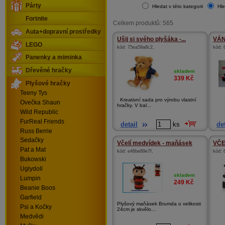
Párty
Hledat v této kategorii
Hle
Fortnite
Celkem produktů: 565
Auta+dopravní prostředky
Ušij si svého plyšáka -...
VÁN
LEGO
kód:
75ea59a8c2
,
kód:
Panenky a miminka
Dřevěné hračky
skladem
339
Kč
Plyšové hračky
Teeny Tys
Kreativní sada pro výrobu vlastní
Ovečka Shaun
hračky. V bal...
Wild Republic
FurReal Friends
detail
ks
det
Russ Berrie
Sedačky
Včelí medvídek - maňásek
VČE
Pat a Mat
kód:
e46be89e7f
,
kód:
Bukowski
Uglydoll
skladem
Lumpin
249
Kč
Beanie Boos
Garfield
Plyšový maňásek Brumda o velikosti
Psi a Kočky
24cm je skvělo...
Medvědi