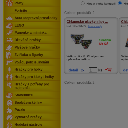
Párty
Hledat v této kategorii
Hle
Fortnite
Celkem produktů: 2
Auta+dopravní prostředky
Chlapecké plavky slipy ...
Chla
LEGO
kód:
52fe684a22
,
Licenceonly
kód:
Panenky a miminka
skladem
Dřevěné hračky
69
Kč
Plyšové hračky
Zvířátka a figurky
Velikost 6 a 8. Při objednání
Velik
upřesněte velikost.
upřes
Vojáci, policie, indiáni
Hračky pro holky
detail
ks
det
Hračky pro kluky i holky
Celkem produktů: 2
Hračky a potřeby pro
nejmenší
Stavebnice
Společenské hry
Puzzle
Výtvarné hračky
Hudební nástroje