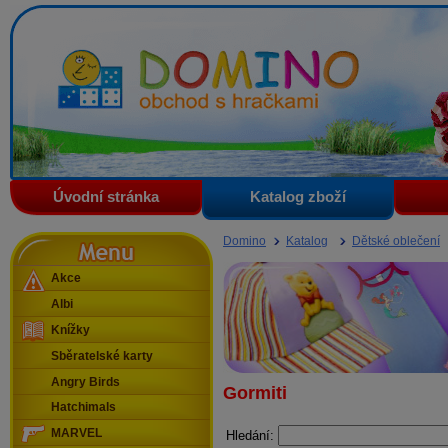
Domino - obchod s hračkami
Úvodní stránka
Katalog zboží
Menu
Domino
Katalog
Dětské oblečení
Akce
Albi
Knížky
Sběratelské karty
Angry Birds
Gormiti
Hatchimals
MARVEL
Hledání: