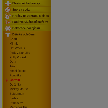
Elektronické hračky
Sport a voda
Hračky na zahradu a písek
Papírnictví, školní potřeby
Dekorace pokojíčků
Dětské oblečení
Coqui
Minnie
Hot Wheels
Piráti z Karibiku
Polly Pocket
Dora
Tink
Zimní čepice
Ponožky
Gormiti
Deštníky
Mickey Mouse
Spiderman
Barbie
Princezny
Medvídek Pú