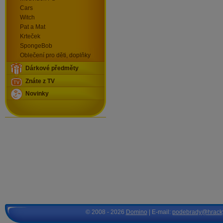
Cars
Witch
Pat a Mat
Krteček
SpongeBob
Oblečení pro děti, doplňky
Dárkové předměty
Znáte z TV
Novinky
© 2008 - 2026
Domino
| E-mail:
podebrady@hrack