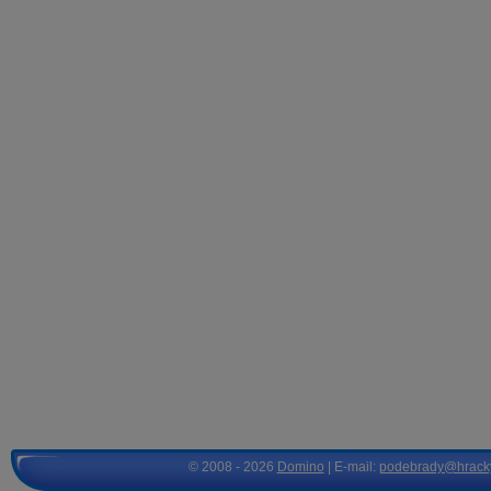
© 2008 - 2026
Domino
| E-mail:
podebrady@hrack