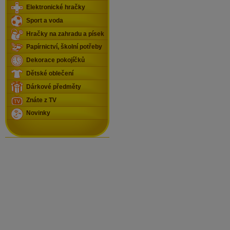
Elektronické hračky
Sport a voda
Hračky na zahradu a písek
Papírnictví, školní potřeby
Dekorace pokojíčků
Dětské oblečení
Dárkové předměty
Znáte z TV
Novinky