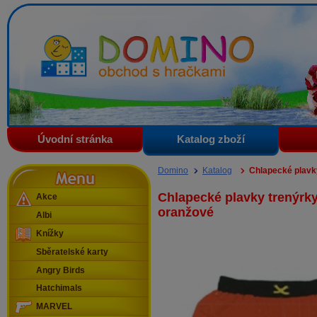
Domino - obchod s hračkami
Úvodní stránka
Katalog zboží
Menu
Domino
Katalog
Chlapecké plavk
Chlapecké plavky trenýrky
Akce
oranžové
Albi
Knížky
Sběratelské karty
Angry Birds
Hatchimals
MARVEL