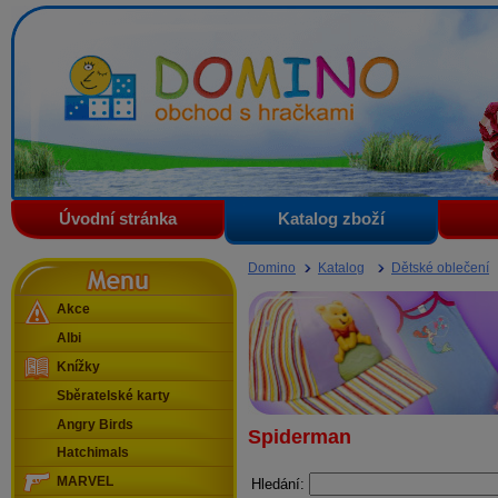
Domino - obchod s hračkami
Úvodní stránka
Katalog zboží
Menu
Domino
Katalog
Dětské oblečení
Akce
Albi
Knížky
Sběratelské karty
Angry Birds
Spiderman
Hatchimals
MARVEL
Hledání: