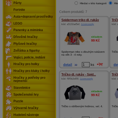
Párty
Hledat v této kategorii
Hle
Fortnite
Celkem produktů: 7
Auta+dopravní prostředky
Spiderman triko dl. rukáv
Trič
LEGO
kód:
a5132ad5ef
,
Licenceonly
kód:
Panenky a miminka
skladem
Dřevěné hračky
99
Kč
Plyšové hračky
Zvířátka a figurky
Spiderman triko s dlouhým rukávem
Tričk
na věk 3 - 4 roky.
Vojáci, policie, indiáni
Hračky pro holky
detail
ks
det
Hračky pro kluky i holky
Tričko dl. rukáv - Spid...
Trič
Hračky a potřeby pro
kód:
f9f5b2e85f
,
Licenceonly
kód:
nejmenší
Stavebnice
skladem
Společenské hry
99
Kč
Puzzle
Tričko s oblíbeným hrdinou, vel. 4.
Tričk
Výtvarné hračky
Hudební nástroje