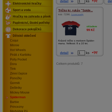
detail
ks
det
Elektronické hračky
Sport a voda
Tričko kr. rukáv "Spide...
kód:
72390
,
Licenceonly
Hračky na zahradu a písek
Papírnictví, školní potřeby
skladem
Dekorace pokojíčků
99
Kč
Dětské oblečení
Coqui
Krásné tričko s motivem Spider-
mana. Velikost: 8 a 10 let.
Minnie
Hot Wheels
detail
ks
Piráti z Karibiku
Polly Pocket
Celkem produktů: 7
Dora
Tink
Zimní čepice
Ponožky
Gormiti
Deštníky
Mickey Mouse
Spiderman
Barbie
Princezny
Medvídek Pú