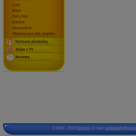
Cars
Witch
Pat a Mat
Krteček
SpongeBob
Oblečení pro děti, doplňky
Dárkové předměty
Znáte z TV
Novinky
© 2008 - 2026
Domino
| E-mail:
podebrady@hrack