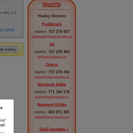
Kontakt
e věku 3-5
Hračky Domino
Poděbrady
ka, hasiči
telefon:
737 278 427
podebrady@hrackydomino.cz
Aš
telefon:
737 278 364
as@hrackydomino.cz
Ostrov
telefon:
737 278 442
ostrov@hrackydomino.cz
Nymburk Adéla
telefon:
771 166 176
adela@hrackydomino.cz
Nymburk Eliška
 a
telefon:
603 871 381
eliska@hrackydomino.cz
sím"
ajů
Další kontakty »