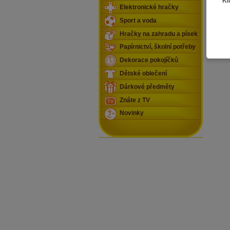
Kl
Elektronické hračky
Sport a voda
Hračky na zahradu a písek
Papírnictví, školní potřeby
Dekorace pokojíčků
Dětské oblečení
Dárkové předměty
Znáte z TV
Novinky