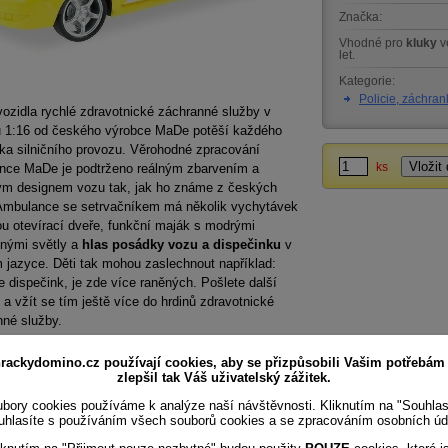
Značka:
Vhodné pro
kluky
v
let.
Kategorie:
Policie, záchran
ozidla rychlé zdravotnické záchranné služby v
u 1:16 od českého výrobce MaDe potěší každého
ka silničního provozu. Věrohodné zpracování
nce MaDe je podtrženo reálným zbarvením a
ks
ým designem vozu tak, jak ho známe z českých
. Ambulance se setrvačníkem má několik vychytávek
ou otevírací dveře, funkční maják s modrými
nými světly a
hlas posádky vozu a dispečinku
v
jazyce. Děti tak mohou zaslechnout například:
 dispečink, je zde více raněných. Pošlete další
" a vžít se tím ještě více do hrdinů zdravotnické
nné služby.
rackydomino.cz používají cookies, aby se přizpůsobili Vašim potřebám
zlepšil tak Váš uživatelský zážitek.
bory cookies používáme k analýze naší návštěvnosti. Kliknutím na "Souhla
uhlasíte s používáním všech souborů cookies a se zpracováním osobních úd