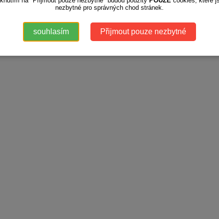
iknutím na "Přijmout pouze nezbytné" budou použity
POUZE
cookies, které j
nezbytné pro správných chod stránek.
souhlasím
Přijmout pouze nezbytné