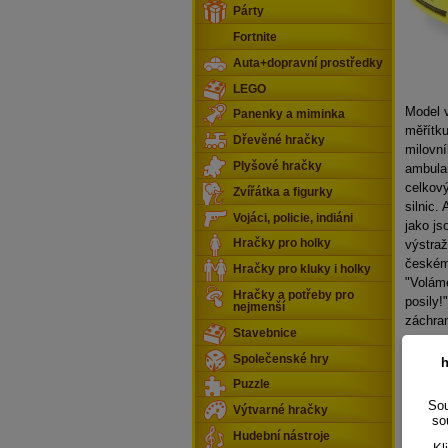
Párty
Fortnite
Auta+dopravní prostředky
LEGO
Model v
Panenky a miminka
měřítk
Dřevěné hračky
milovní
Plyšové hračky
ambula
celkov
Zvířátka a figurky
silnic
Vojáci, policie, indiáni
jako js
výstraž
Hračky pro holky
českém 
Hračky pro kluky i holky
"Voláme
Hračky a potřeby pro
posily!
nejmenší
záchra
Stavebnice
Společenské hry
h
Puzzle
Sou
Výtvarné hračky
so
Hudební nástroje