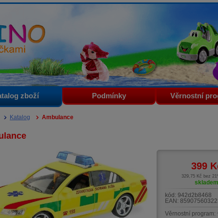
i
talog zboží
Podmínky
Věrnostní pr
Katalog
Ambulance
ulance
399
K
329,75 Kč bez 2
sklade
kód:
942d2b8468
EAN:
85907560322
Věrnostní program: