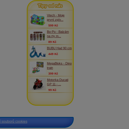
Tipy od nás
Vtech - Moje
první zpív...
599 Kč
Bo-Po - Balzám
na rty m...
89 Kč
BUBU Had 90 cm
449 Kč
MegaBloks - Dino
train
399 Kč
Motorka Ducati
GP 11 - ...
99 Kč
 souborů cookies