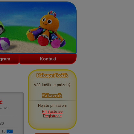
ogram
Kontakt
Nákupní košík
Váš košík je prázdný
Zákazník
č
Nejste přihlášeni
1% DPH
Přihlaste se
m
Registrace
30
 ~13