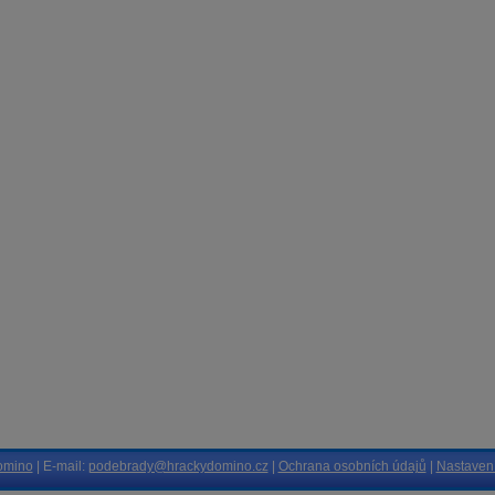
omino
| E-mail:
podebrady@hrackydomino.cz
|
Ochrana osobních údajů
|
Nastavení