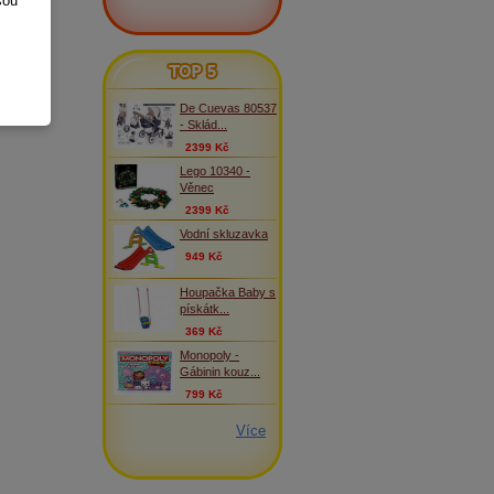
sou
TOP 5
De Cuevas 80537
- Sklád...
2399 Kč
Lego 10340 -
Věnec
2399 Kč
Vodní skluzavka
949 Kč
Houpačka Baby s
pískátk...
369 Kč
Monopoly -
Gábinin kouz...
799 Kč
Více