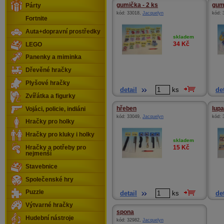
gumička - 2 ks
gum
Párty
kód:
33018
,
Jacquelyn
kód:
Fortnite
Auta+dopravní prostředky
skladem
34
Kč
LEGO
Panenky a miminka
Dřevěné hračky
Plyšové hračky
detail
ks
det
Zvířátka a figurky
hřeben
lupa
Vojáci, policie, indiáni
kód:
33049
,
Jacquelyn
kód:
Hračky pro holky
Hračky pro kluky i holky
skladem
15
Kč
Hračky a potřeby pro
nejmenší
Stavebnice
Společenské hry
Puzzle
detail
ks
det
Výtvarné hračky
spona
Hudební nástroje
kód:
32982
,
Jacquelyn