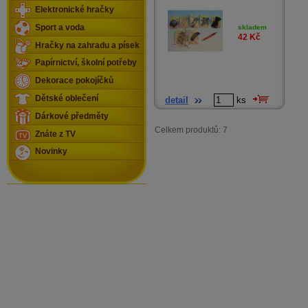
Elektronické hračky
Sport a voda
skladem
42
Kč
Hračky na zahradu a písek
Papírnictví, školní potřeby
Dekorace pokojíčků
Dětské oblečení
detail
ks
Dárkové předměty
Celkem produktů: 7
Znáte z TV
Novinky