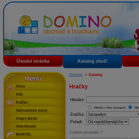
Domino - obchod s hračkami
Úvodní stránka
Katalog zboží
Menu
Domino
Katalog
Hračky
Akce
Albi
Hledání:
Knížky
Hledat v této kategorii
Hle
Sběratelské karty
Značka:
Angry Birds
Pořadí:
Hatchimals
Celkem produktů: 7
MARVEL