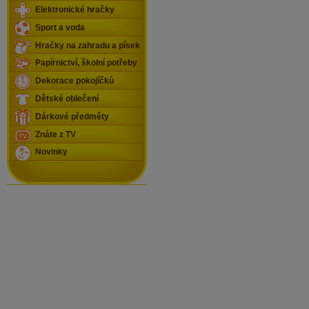
Elektronické hračky
Sport a voda
Hračky na zahradu a písek
Papírnictví, školní potřeby
Dekorace pokojíčků
Dětské oblečení
Dárkové předměty
Znáte z TV
Novinky