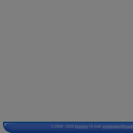
© 2008 - 2026
Domino
| E-mail:
podebrady@hrack