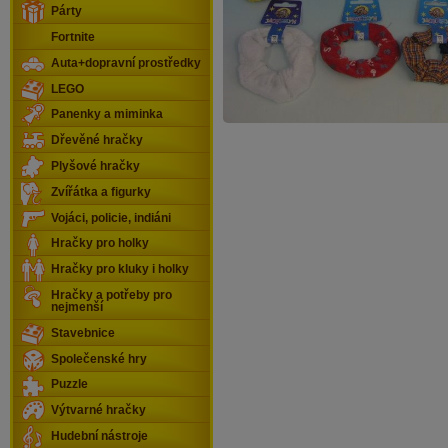
Párty
Fortnite
Auta+dopravní prostředky
LEGO
Panenky a miminka
Dřevěné hračky
Plyšové hračky
Zvířátka a figurky
Vojáci, policie, indiáni
Hračky pro holky
Hračky pro kluky i holky
Hračky a potřeby pro
nejmenší
Stavebnice
Společenské hry
Puzzle
Výtvarné hračky
Hudební nástroje