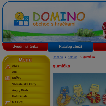
Domino - obchod s hračkami
Úvodní stránka
Katalog zboží
Menu
Domino
Katalog
gumička
gumička
Akce
Albi
Knížky
Sběratelské karty
Angry Birds
Hatchimals
MARVEL