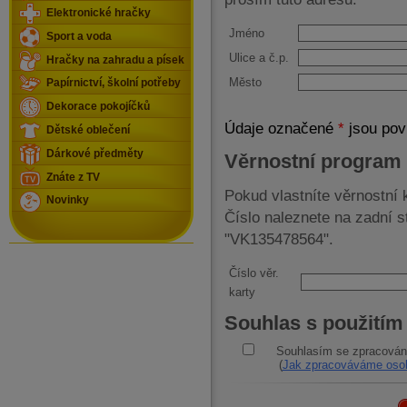
Elektronické hračky
Jméno
Sport a voda
Ulice a č.p.
Hračky na zahradu a písek
Město
Papírnictví, školní potřeby
Dekorace pokojíčků
Údaje označené
*
jsou pov
Dětské oblečení
Dárkové předměty
Věrnostní program
Znáte z TV
Pokud vlastníte věrnostní k
Novinky
Číslo naleznete na zadní 
"VK135478564".
Číslo věr.
karty
Souhlas s použitím
Souhlasím se zpracován
(
Jak zpracováváme osob