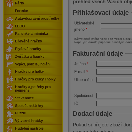
přehled všech Vašich ob
Párty
Přihlašovací údaje
Fortnite
Auta+dopravní prostředky
Uživatelské
LEGO
jméno
*
Panenky a miminka
(Uživatelské jméno volte bez mezer a bez di
Dřevěné hračky
Např.:
jan.novak
, případně e-mail
jan.nov
Plyšové hračky
Fakturační údaje
Zvířátka a figurky
Jméno
*
Vojáci, policie, indiáni
E-mail
*
Hračky pro holky
Hračky pro kluky i holky
Ulice a č.p.
Hračky a potřeby pro
nejmenší
Společnost
Stavebnice
IČ
Společenské hry
Dodací údaje
Puzzle
Výtvarné hračky
Pokud si přejete zboží doru
Hudební nástroje
prosím tuto adresu.