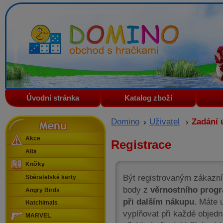
Domino - obchod s hračkami
Úvodní stránka
Katalog zboží
Menu
Domino
Uživatel
Zadání 
Akce
Registrace
Albi
Knížky
Být registrovaným zákazní
Sběratelské karty
body z
věrnostního prog
Angry Birds
při dalším nákupu
. Máte 
Hatchimals
vyplňovat při každé objed
MARVEL