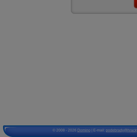
© 2008 - 2026
Domino
| E-mail:
podebrady@hrack