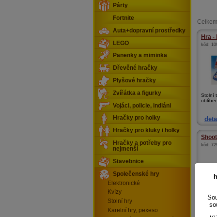
Párty
Fortnite
Celkem
Auta+dopravní prostředky
Hra -
LEGO
kód:
10
Panenky a miminka
Dřevěné hračky
Plyšové hračky
Zvířátka a figurky
Stolní 
oblíben
Vojáci, policie, indiáni
Hračky pro holky
deta
Hračky pro kluky i holky
Shoot
Hračky a potřeby pro
kód:
72
nejmenší
Stavebnice
Společenské hry
h
Elektronické
Kvízy
Sou
Stolní hry
so
Karetní hry, pexeso