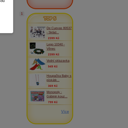
sou
1
TOP 5
De Cuevas 80537
- Sklád...
2399 Kč
Lego 10340 -
Věnec
2399 Kč
Vodní skluzavka
949 Kč
Houpačka Baby s
pískátk...
369 Kč
Monopoly -
Gábinin kouz...
799 Kč
Více