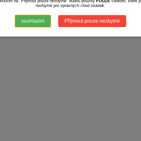
iknutím na "Přijmout pouze nezbytné" budou použity
POUZE
cookies, které j
il
ks
detail
ks
nezbytné pro správných chod stránek.
 produktů: 5
souhlasím
Přijmout pouze nezbytné