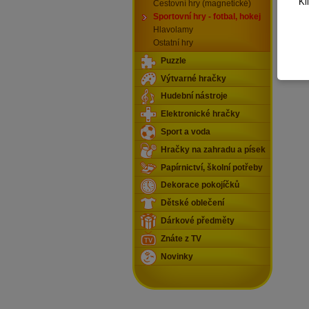
Kl
deta
Cestovní hry (magnetické)
Sportovní hry - fotbal, hokej
Hlavolamy
Celkem
Ostatní hry
Puzzle
Výtvarné hračky
Hudební nástroje
Elektronické hračky
Sport a voda
Hračky na zahradu a písek
Papírnictví, školní potřeby
Dekorace pokojíčků
Dětské oblečení
Dárkové předměty
Znáte z TV
Novinky