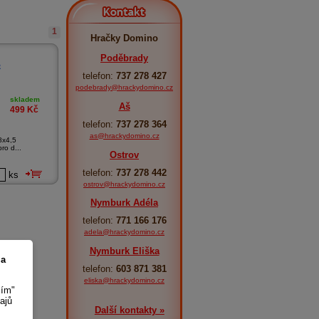
Kontakt
1
Hračky Domino
Poděbrady
e
telefon:
737 278 427
podebrady@hrackydomino.cz
skladem
Aš
499
Kč
telefon:
737 278 364
as@hrackydomino.cz
8x4,5
ro d...
Ostrov
telefon:
737 278 442
ks
ostrov@hrackydomino.cz
Nymburk Adéla
telefon:
771 166 176
adela@hrackydomino.cz
Nymburk Eliška
 a
telefon:
603 871 381
eliska@hrackydomino.cz
sím"
ajů
Další kontakty »