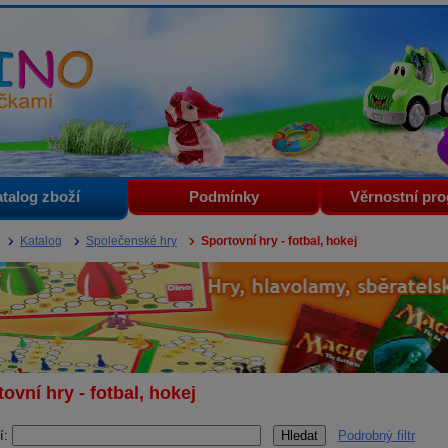
i
talog zboží
Podmínky
Věrnostní pr
Katalog
Společenské hry
Sportovní hry - fotbal, hokej
ovní hry - fotbal, hokej
í:
Podrobný filtr