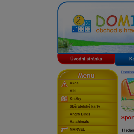
Domino - obchod s hračkam
Úvodní stránka
Ka
Menu
Domino
Akce
Albi
Knížky
Sběratelské karty
Angry Birds
Sport
Hatchimals
MARVEL
Hledán