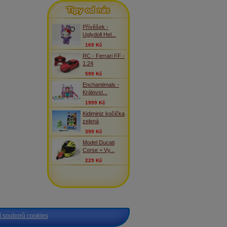
Tipy od nás
Přívěšek -
Uglydoll Hel...
169 Kč
RC - Ferrari FF -
1:24
599 Kč
Enchantimals -
Královst...
1999 Kč
Kidiminiz kočička
zelená
399 Kč
Model Ducati
Corse + Vy...
229 Kč
 souborů cookies