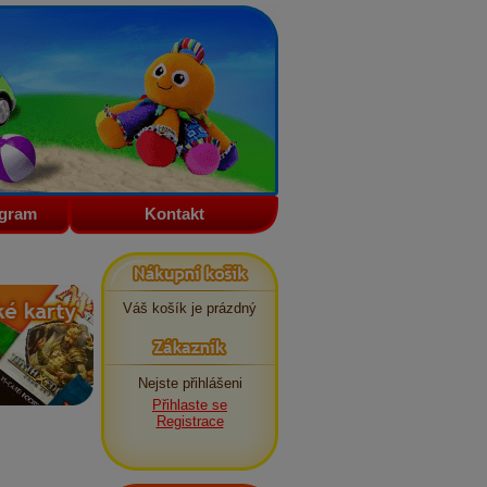
ogram
Kontakt
Nákupní košík
Váš košík je prázdný
Zákazník
Nejste přihlášeni
Přihlaste se
Registrace