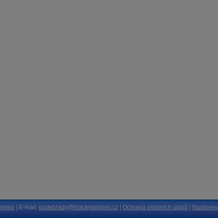
omino
| E-mail:
podebrady@hrackydomino.cz
|
Ochrana osobních údajů
|
Nastavení