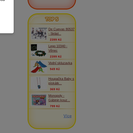
TOP 5
De Cuevas 80537
- Sklád...
2399 Kč
Lego 10340 -
Věnec
2399 Kč
Vodní skluzavka
949 Kč
Houpačka Baby s
pískátk...
369 Kč
Monopoly -
Gábinin kouz...
799 Kč
Více