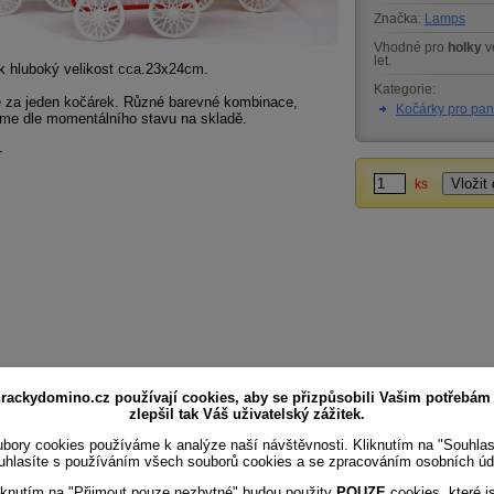
Značka:
Lamps
Vhodné pro
holky
v
let.
k hluboký velikost cca.23x24cm.
Kategorie:
e za jeden kočárek. Různé barevné kombinace,
Kočárky pro pa
me dle momentálního stavu na skladě.
+
ks
rackydomino.cz používají cookies, aby se přizpůsobili Vašim potřebám
zlepšil tak Váš uživatelský zážitek.
bory cookies používáme k analýze naší návštěvnosti. Kliknutím na "Souhla
uhlasíte s používáním všech souborů cookies a se zpracováním osobních úd
iknutím na "Přijmout pouze nezbytné" budou použity
POUZE
cookies, které j