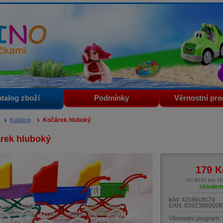
i
talog zboží
Podmínky
Věrnostní pr
Katalog
Kočárek hluboký
rek hluboký
179
K
147,93 Kč bez 2
sklade
kód:
42c9dc8c7d
EAN:
85923860008
Věrnostní program: