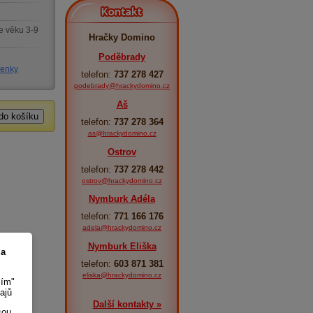
Kontakt
e věku 3-9
Hračky Domino
Poděbrady
nenky
telefon:
737 278 427
podebrady@hrackydomino.cz
Aš
telefon:
737 278 364
as@hrackydomino.cz
Ostrov
telefon:
737 278 442
ostrov@hrackydomino.cz
Nymburk Adéla
telefon:
771 166 176
adela@hrackydomino.cz
Nymburk Eliška
 a
telefon:
603 871 381
eliska@hrackydomino.cz
sím"
ajů
Další kontakty »
sou