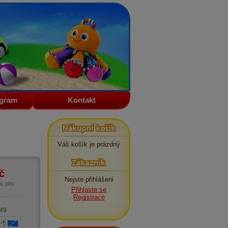
ogram
Kontakt
Nákupní košík
Váš košík je prázdný
Zákazník
č
Nejste přihlášeni
1% DPH
Přihlaste se
m
Registrace
49
 ~5