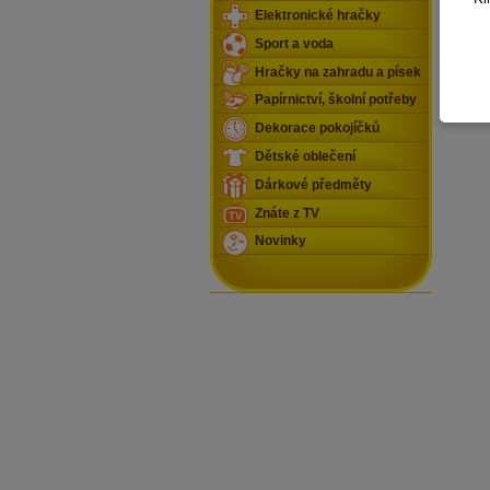
Elektronické hračky
Sport a voda
Hračky na zahradu a písek
Papírnictví, školní potřeby
Dekorace pokojíčků
Dětské oblečení
Dárkové předměty
Znáte z TV
Novinky