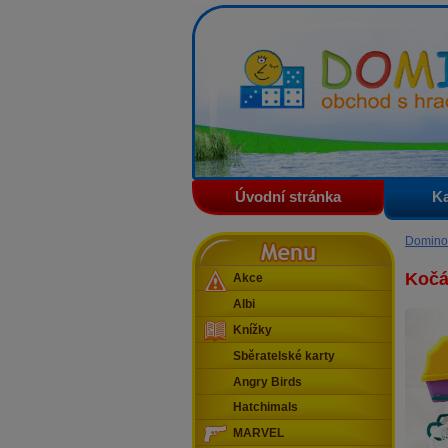
Domino - obchod s hračkam
Úvodní stránka
Ka
Menu
Domino
Kočá
Akce
Albi
Knížky
Sběratelské karty
Angry Birds
Hatchimals
MARVEL