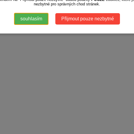
nezbytné pro správných chod stránek.
souhlasím
Přijmout pouze nezbytné