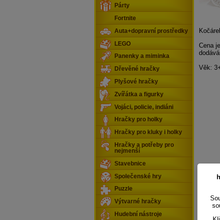
Párty
Fortnite
Kočáre
Auta+dopravní prostředky
LEGO
Cena j
dodává
Panenky a miminka
Věk: 3
Dřevěné hračky
Plyšové hračky
Zvířátka a figurky
Vojáci, policie, indiáni
Hračky pro holky
Hračky pro kluky i holky
Hračky a potřeby pro
nejmenší
Stavebnice
Společenské hry
h
Puzzle
Sou
Výtvarné hračky
so
Hudební nástroje
Kl