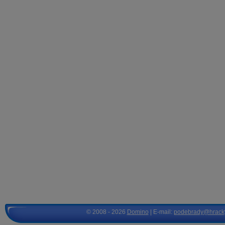
© 2008 - 2026
Domino
| E-mail:
podebrady@hrack