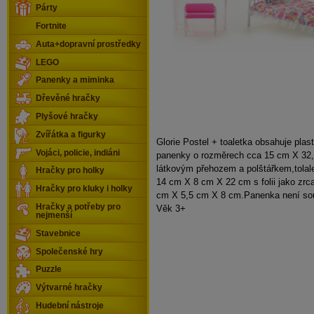
Párty
Fortnite
Auta+dopravní prostředky
LEGO
Panenky a miminka
Dřevěné hračky
Plyšové hračky
Zvířátka a figurky
Glorie Postel + toaletka obsahuje plas
Vojáci, policie, indiáni
panenky o rozměrech cca 15 cm X 32
látkovým přehozem a polštářkem,tolal
Hračky pro holky
14 cm X 8 cm X 22 cm s folii jako zrca
Hračky pro kluky i holky
cm X 5,5 cm X 8 cm.Panenka není sou
Hračky a potřeby pro
Věk 3+
nejmenší
Stavebnice
Společenské hry
Puzzle
Výtvarné hračky
Hudební nástroje