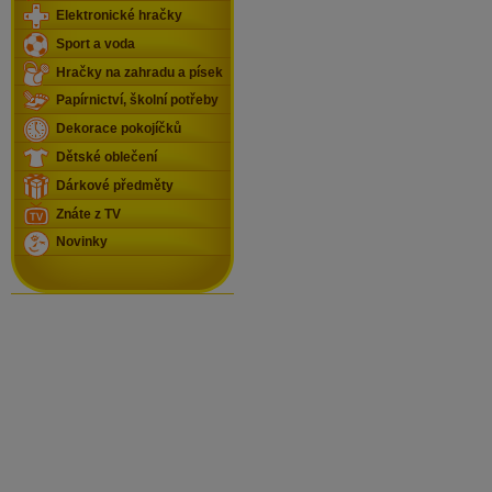
Elektronické hračky
Sport a voda
Hračky na zahradu a písek
Papírnictví, školní potřeby
Dekorace pokojíčků
Dětské oblečení
Dárkové předměty
Znáte z TV
Novinky