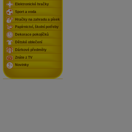
Elektronické hračky
Sport a voda
Hračky na zahradu a písek
Papírnictví, školní potřeby
Dekorace pokojíčků
Dětské oblečení
Dárkové předměty
Znáte z TV
Novinky