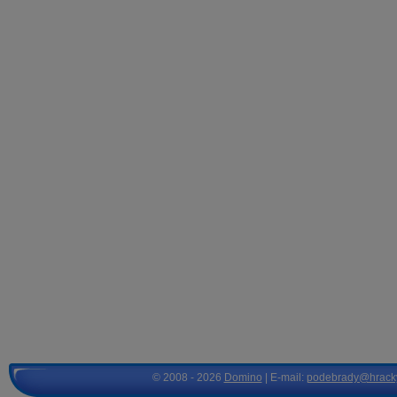
© 2008 - 2026
Domino
| E-mail:
podebrady@hrack