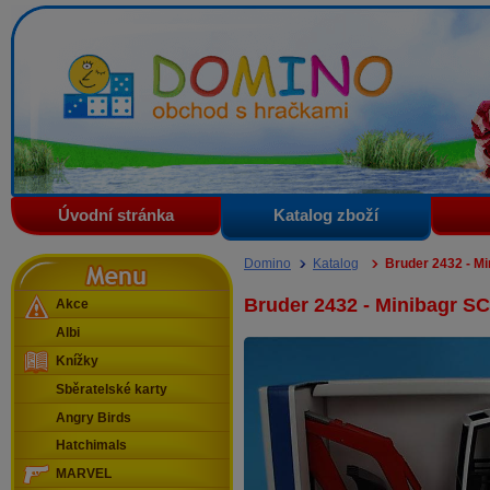
Domino - obchod s hračkami
Úvodní stránka
Katalog zboží
Menu
Domino
Katalog
Bruder 2432 - M
Bruder 2432 - Minibagr 
Akce
Albi
Knížky
Sběratelské karty
Angry Birds
Hatchimals
MARVEL