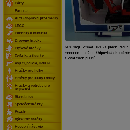
Párty
Fortnite
Auta+dopravní prostředky
LEGO
Panenky a miminka
Dřevěné hračky
Mini bagr Schaef HR16 s přední radlic
Plyšové hračky
ramenem se lžicí. Odpovídá skutečném
Zvířátka a figurky
z kvalitních plastů.
Vojáci, policie, indiáni
Hračky pro holky
Hračky pro kluky i holky
Hračky a potřeby pro
nejmenší
Stavebnice
Společenské hry
Puzzle
Výtvarné hračky
Hudební nástroje