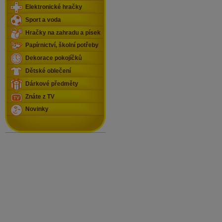
Elektronické hračky
Sport a voda
Hračky na zahradu a písek
Papírnictví, školní potřeby
Dekorace pokojíčků
Dětské oblečení
Dárkové předměty
Znáte z TV
Novinky