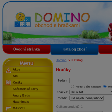
Domino - obchod s hračkami
Úvodní stránka
Katalog zboží
Menu
Domino
Katalog
Hračky
Akce
Albi
Hledání:
Knížky
Hledat v této kategorii
Hle
Sběratelské karty
Značka:
Angry Birds
Pořadí:
Hatchimals
Celkem produktů: 1
MARVEL