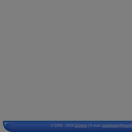
© 2008 - 2026
Domino
| E-mail:
podebrady@hrack