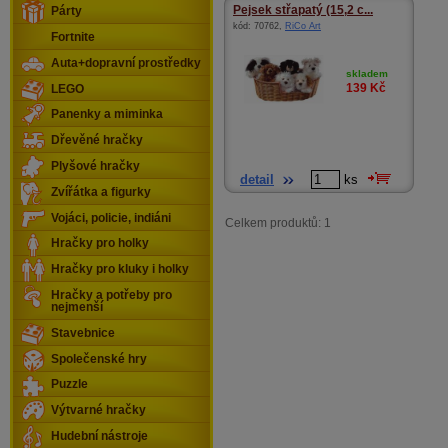
Pejsek střapatý (15,2 c...
Párty
kód:
70762
,
RiCo Art
Fortnite
Auta+dopravní prostředky
skladem
139
Kč
LEGO
Panenky a miminka
Dřevěné hračky
Plyšové hračky
detail
ks
Zvířátka a figurky
Vojáci, policie, indiáni
Celkem produktů: 1
Hračky pro holky
Hračky pro kluky i holky
Hračky a potřeby pro
nejmenší
Stavebnice
Společenské hry
Puzzle
Výtvarné hračky
Hudební nástroje