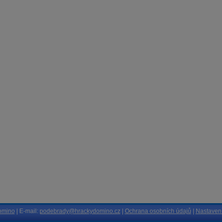
omino
| E-mail:
podebrady@hrackydomino.cz
|
Ochrana osobních údajů
|
Nastavení