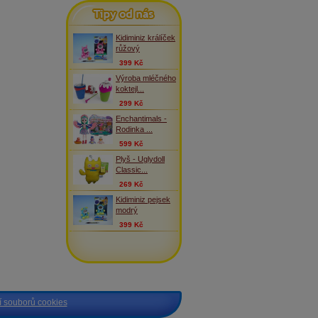
Tipy od nás
Kidiminiz králíček
růžový
399 Kč
Výroba mléčného
koktejl...
299 Kč
Enchantimals -
Rodinka ...
599 Kč
Plyš - Uglydoll
Classic...
269 Kč
Kidiminiz pejsek
modrý
399 Kč
 souborů cookies