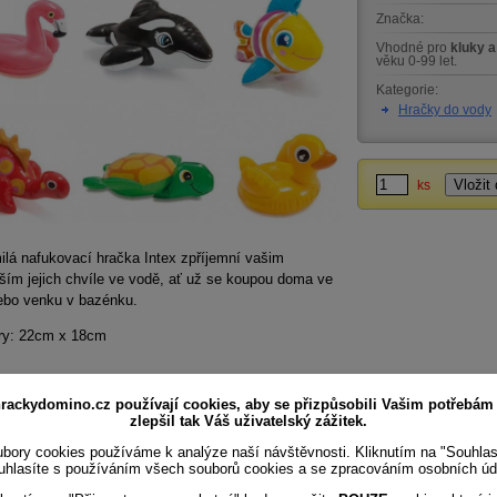
Značka:
Vhodné pro
kluky a
věku 0-99 let.
Kategorie:
Hračky do vody
ks
lá nafukovací hračka Intex zpříjemní vašim
ším jejich chvíle ve vodě, ať už se koupou doma ve
ebo venku v bazénku.
y:
22cm x 18cm
rackydomino.cz používají cookies, aby se přizpůsobili Vašim potřebám
zlepšil tak Váš uživatelský zážitek.
bory cookies používáme k analýze naší návštěvnosti. Kliknutím na "Souhla
uhlasíte s používáním všech souborů cookies a se zpracováním osobních úd