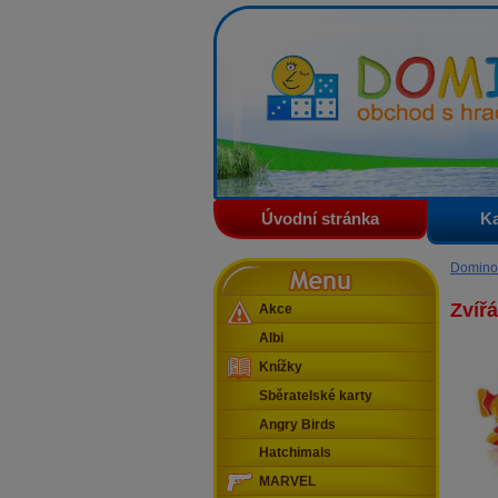
Domino - obchod s hračkam
Úvodní stránka
Ka
Menu
Domino
Zvíř
Akce
Albi
Knížky
Sběratelské karty
Angry Birds
Hatchimals
MARVEL