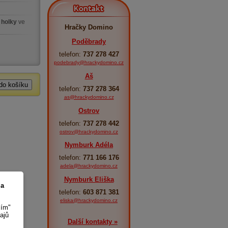
Kontakt
 holky
ve
Hračky Domino
Poděbrady
telefon:
737 278 427
podebrady@hrackydomino.cz
Aš
telefon:
737 278 364
as@hrackydomino.cz
Ostrov
telefon:
737 278 442
ostrov@hrackydomino.cz
Nymburk Adéla
telefon:
771 166 176
adela@hrackydomino.cz
Nymburk Eliška
 a
telefon:
603 871 381
eliska@hrackydomino.cz
sím"
ajů
Další kontakty »