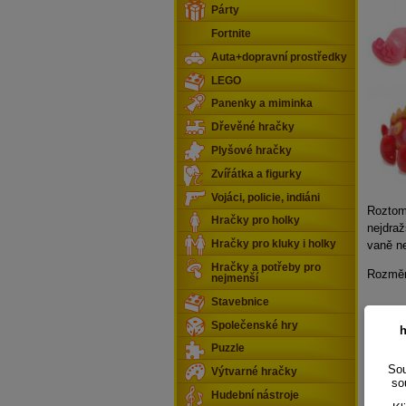
Párty
Fortnite
Auta+dopravní prostředky
LEGO
Panenky a miminka
Dřevěné hračky
Plyšové hračky
Zvířátka a figurky
Vojáci, policie, indiáni
Roztomi
Hračky pro holky
nejdraž
vaně n
Hračky pro kluky i holky
Hračky a potřeby pro
Rozměr
nejmenší
Stavebnice
Společenské hry
h
Puzzle
Sou
Výtvarné hračky
so
Hudební nástroje