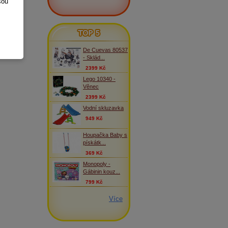
sou
TOP 5
De Cuevas 80537
- Sklád...
2399 Kč
Lego 10340 -
Věnec
2399 Kč
Vodní skluzavka
949 Kč
Houpačka Baby s
pískátk...
369 Kč
Monopoly -
Gábinin kouz...
799 Kč
Více