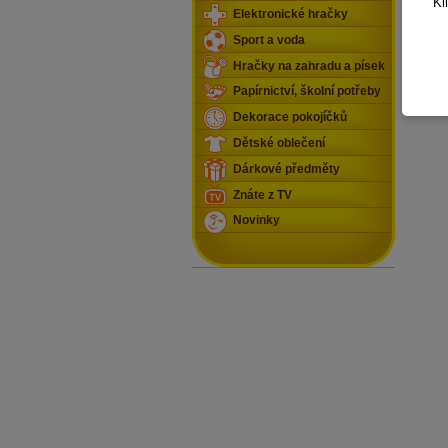
Kl
Elektronické hračky
Sport a voda
Hračky na zahradu a písek
Papírnictví, školní potřeby
Dekorace pokojíčků
Dětské oblečení
Dárkové předměty
Znáte z TV
Novinky