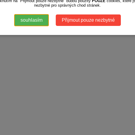
iknutím na "Přijmout pouze nezbytné" budou použity
POUZE
cookies, které j
nezbytné pro správných chod stránek.
souhlasím
Přijmout pouze nezbytné