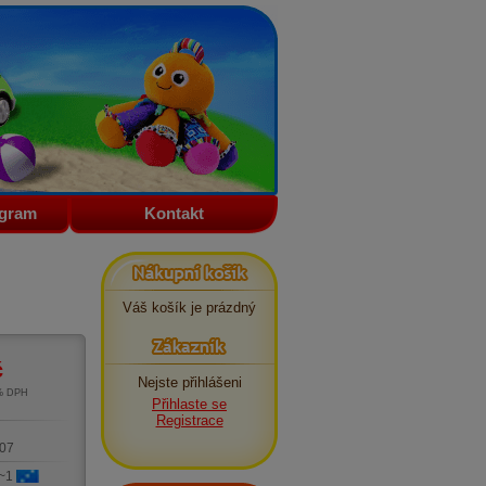
ogram
Kontakt
Nákupní košík
Váš košík je prázdný
Zákazník
č
Nejste přihlášeni
1% DPH
Přihlaste se
m
Registrace
07
 ~1