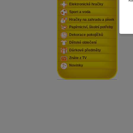
Kl
Elektronické hračky
Sport a voda
Hračky na zahradu a písek
Papírnictví, školní potřeby
Dekorace pokojíčků
Dětské oblečení
Dárkové předměty
Znáte z TV
Novinky