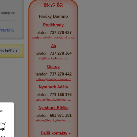
Kontakt
 holky
ve
Hračky Domino
Poděbrady
trkávačky
telefon:
737 278 427
podebrady@hrackydomino.cz
Aš
telefon:
737 278 364
as@hrackydomino.cz
Ostrov
telefon:
737 278 442
ostrov@hrackydomino.cz
Nymburk Adéla
telefon:
771 166 176
adela@hrackydomino.cz
Nymburk Eliška
 a
telefon:
603 871 381
eliska@hrackydomino.cz
sím"
ajů
Další kontakty »