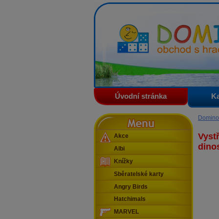
Domino - obchod s hračkam
Úvodní stránka
Ka
Menu
Domino
Vystř
Akce
dino
Albi
Knížky
Sběratelské karty
Angry Birds
Hatchimals
MARVEL