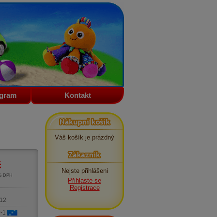
ogram
Kontakt
Nákupní košík
Váš košík je prázdný
Zákazník
č
Nejste přihlášeni
1% DPH
Přihlaste se
m
Registrace
12
 ~1