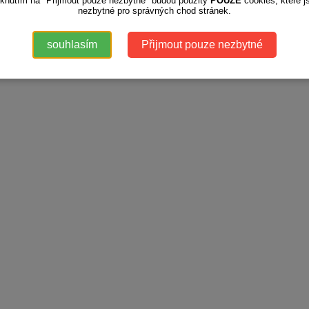
iknutím na "Přijmout pouze nezbytné" budou použity
POUZE
cookies, které j
nezbytné pro správných chod stránek.
souhlasím
Přijmout pouze nezbytné