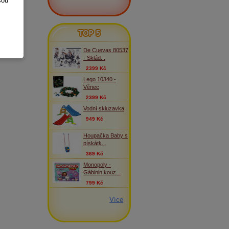
sou
TOP 5
De Cuevas 80537
- Sklád...
2399 Kč
Lego 10340 -
Věnec
2399 Kč
Vodní skluzavka
949 Kč
Houpačka Baby s
pískátk...
369 Kč
Monopoly -
Gábinin kouz...
799 Kč
Více