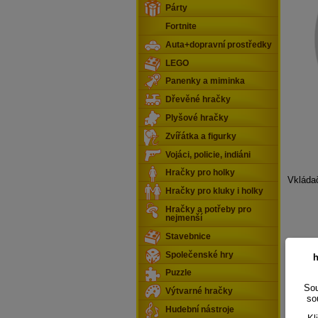
Párty
Fortnite
Auta+dopravní prostředky
LEGO
Panenky a miminka
Dřevěné hračky
Plyšové hračky
Zvířátka a figurky
Vojáci, policie, indiáni
Hračky pro holky
Vkláda
Hračky pro kluky i holky
Hračky a potřeby pro
nejmenší
Stavebnice
Společenské hry
h
Puzzle
Sou
Výtvarné hračky
so
Hudební nástroje