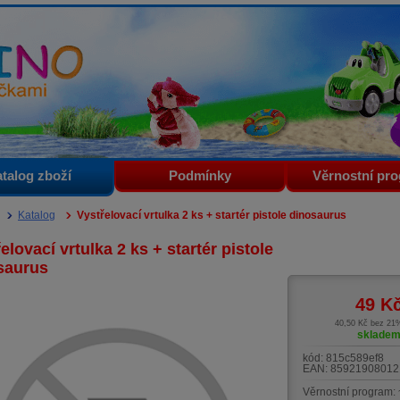
i
talog zboží
Podmínky
Věrnostní pr
Katalog
Vystřelovací vrtulka 2 ks + startér pistole dinosaurus
elovací vrtulka 2 ks + startér pistole
saurus
49
K
40,50 Kč bez 2
sklade
kód:
815c589ef8
EAN:
85921908012
Věrnostní program: