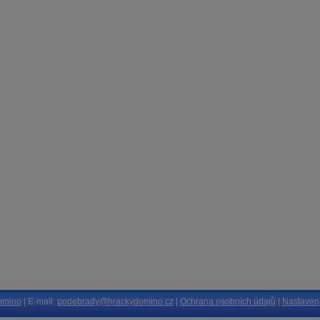
omino
| E-mail:
podebrady@hrackydomino.cz
|
Ochrana osobních údajů
|
Nastavení