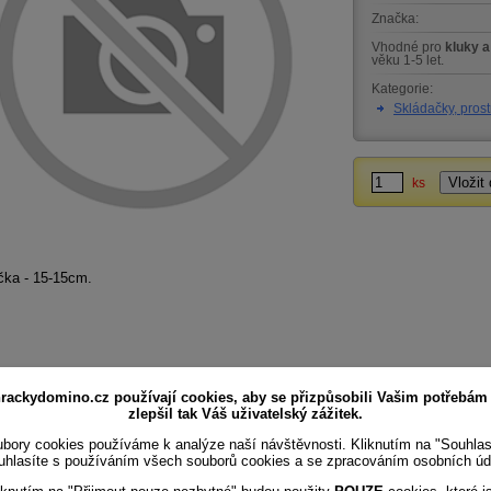
Značka:
Vhodné pro
kluky a
věku 1-5 let.
Kategorie:
Skládačky, pros
ks
čka - 15-15cm.
rackydomino.cz používají cookies, aby se přizpůsobili Vašim potřebám
zlepšil tak Váš uživatelský zážitek.
bory cookies používáme k analýze naší návštěvnosti. Kliknutím na "Souhla
uhlasíte s používáním všech souborů cookies a se zpracováním osobních úd