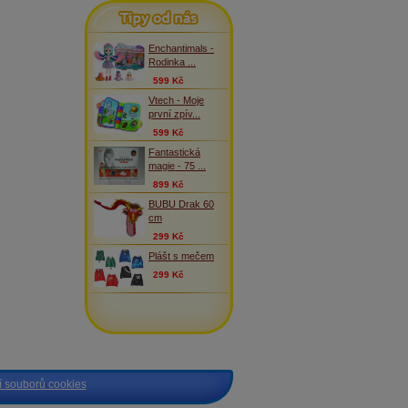
Tipy od nás
Enchantimals -
Rodinka ...
599 Kč
Vtech - Moje
první zpív...
599 Kč
Fantastická
magie - 75 ...
899 Kč
BUBU Drak 60
cm
299 Kč
Plášt s mečem
299 Kč
 souborů cookies