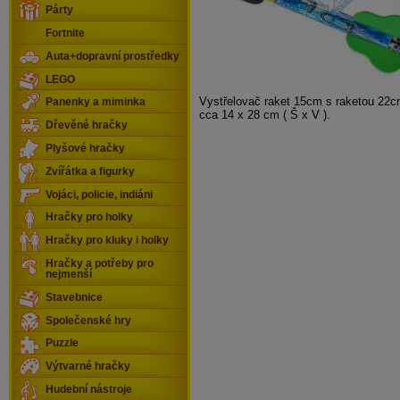
Párty
Fortnite
Auta+dopravní prostředky
LEGO
Vystřelovač raket 15cm s raketou 22cm
Panenky a miminka
cca 14 x 28 cm ( Š x V ).
Dřevěné hračky
Plyšové hračky
Zvířátka a figurky
Vojáci, policie, indiáni
Hračky pro holky
Hračky pro kluky i holky
Hračky a potřeby pro
nejmenší
Stavebnice
Společenské hry
Puzzle
Výtvarné hračky
Hudební nástroje