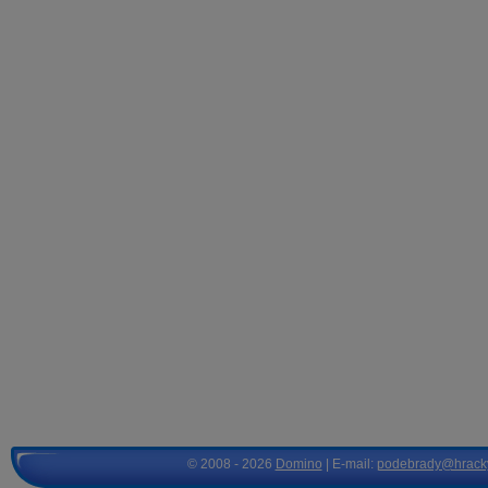
© 2008 - 2026
Domino
| E-mail:
podebrady@hrack