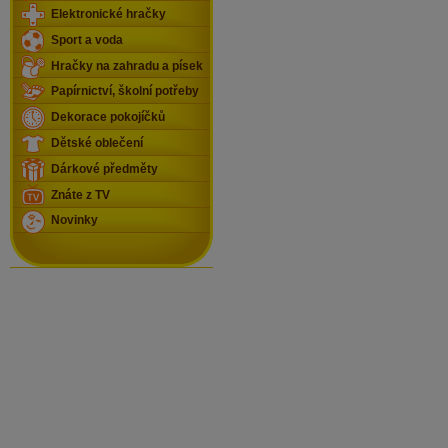
Elektronické hračky
Sport a voda
Hračky na zahradu a písek
Papírnictví, školní potřeby
Dekorace pokojíčků
Dětské oblečení
Dárkové předměty
Znáte z TV
Novinky