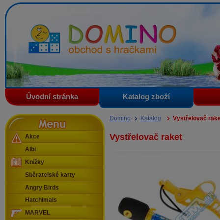
Domino - obchod s hračkami
Úvodní stránka
Katalog zboží
Menu
Domino
Katalog
Vystřelovač rake
Vystřelovač raket
Akce
Albi
Knížky
Sběratelské karty
Angry Birds
Hatchimals
MARVEL