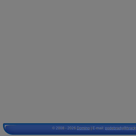
© 2008 - 2026
Domino
| E-mail:
podebrady@hrack