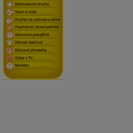
Elektronické hračky
Sport a voda
Hračky na zahradu a písek
Papírnictví, školní potřeby
Dekorace pokojíčků
Dětské oblečení
Dárkové předměty
Znáte z TV
Novinky