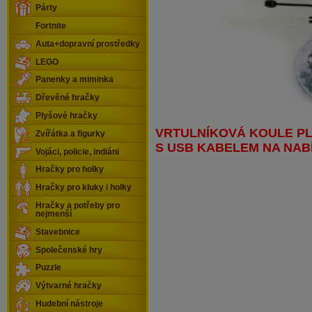
Párty
Fortnite
Auta+dopravní prostředky
LEGO
Panenky a miminka
Dřevěné hračky
Plyšové hračky
VRTULNÍKOVÁ KOULE PL
Zvířátka a figurky
S USB KABELEM NA NAB
Vojáci, policie, indiáni
Hračky pro holky
Hračky pro kluky i holky
Hračky a potřeby pro
nejmenší
Stavebnice
Společenské hry
Puzzle
Výtvarné hračky
Hudební nástroje