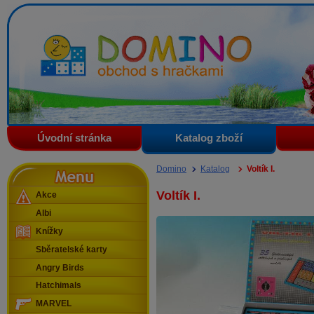
Domino - obchod s hračkami
Úvodní stránka
Katalog zboží
Menu
Domino
Katalog
Voltík I.
Voltík I.
Akce
Albi
Knížky
Sběratelské karty
Angry Birds
Hatchimals
MARVEL