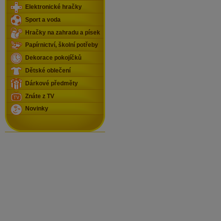
Elektronické hračky
Sport a voda
Hračky na zahradu a písek
Papírnictví, školní potřeby
Dekorace pokojíčků
Dětské oblečení
Dárkové předměty
Znáte z TV
Novinky