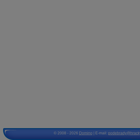
© 2008 - 2026
Domino
| E-mail:
podebrady@hrack