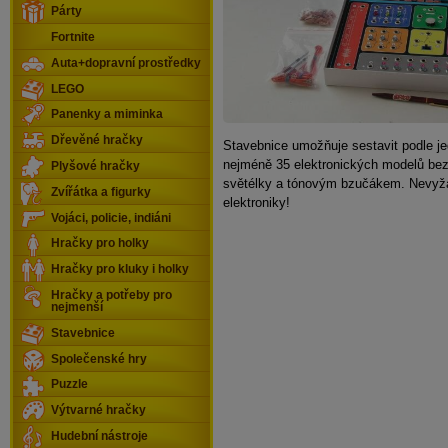
Párty
Fortnite
Auta+dopravní prostředky
LEGO
Panenky a miminka
Dřevěné hračky
Stavebnice umožňuje sestavit podle 
nejméně 35 elektronických modelů bez
Plyšové hračky
světélky a tónovým bzučákem. Nevyža
Zvířátka a figurky
elektroniky!
Vojáci, policie, indiáni
Hračky pro holky
Hračky pro kluky i holky
Hračky a potřeby pro
nejmenší
Stavebnice
Společenské hry
Puzzle
Výtvarné hračky
Hudební nástroje