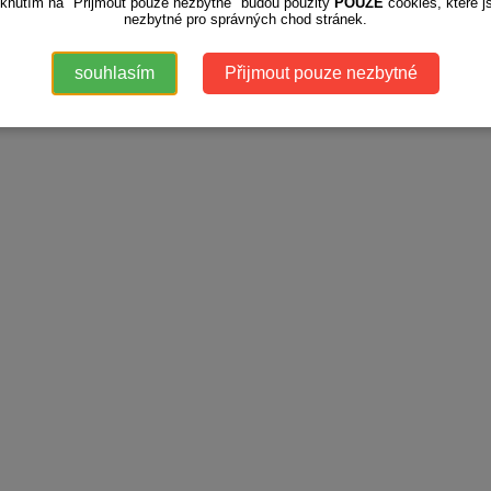
iknutím na "Přijmout pouze nezbytné" budou použity
POUZE
cookies, které j
nezbytné pro správných chod stránek.
souhlasím
Přijmout pouze nezbytné