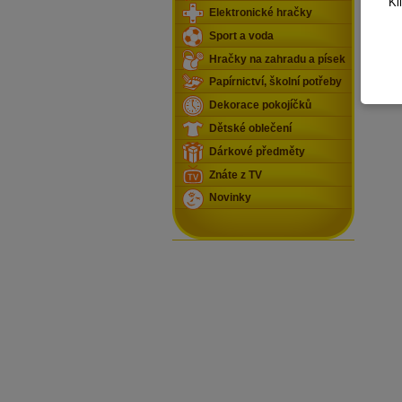
Kl
Elektronické hračky
Sport a voda
Hračky na zahradu a písek
Papírnictví, školní potřeby
Dekorace pokojíčků
Dětské oblečení
Dárkové předměty
Znáte z TV
Novinky