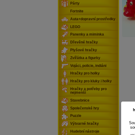
Párty
Fortnite
Auta+dopravní prostředky
LEGO
Panenky a miminka
Dřevěné hračky
Plyšové hračky
Zvířátka a figurky
Vojáci, policie, indiáni
Hračky pro holky
Hračky pro kluky i holky
Hračky a potřeby pro
nejmenší
Stavebnice
Společenské hry
h
Puzzle
Sou
Výtvarné hračky
so
Hudební nástroje