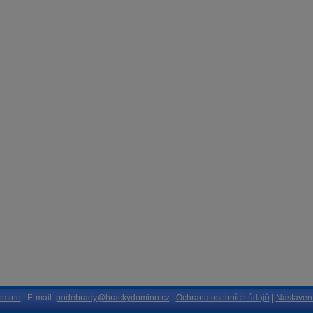
omino
| E-mail:
podebrady@hrackydomino.cz
|
Ochrana osobních údajů
|
Nastavení