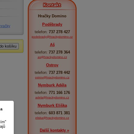
Kontakt
Hračky Domino
Poděbrady
 hračky
telefon:
737 278 427
podebrady@hrackydomino.cz
Aš
telefon:
737 278 364
as@hrackydomino.cz
Ostrov
telefon:
737 278 442
ostrov@hrackydomino.cz
Nymburk Adéla
telefon:
771 166 176
adela@hrackydomino.cz
Nymburk Eliška
 a
telefon:
603 871 381
eliska@hrackydomino.cz
sím"
ajů
Další kontakty »