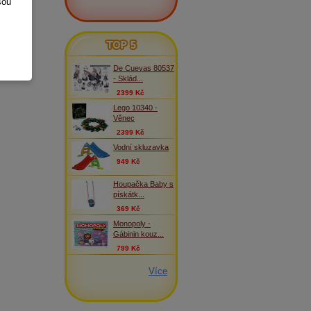
sou
TOP 5
De Cuevas 80537
- Sklád...
2399 Kč
Lego 10340 -
Věnec
2399 Kč
Vodní skluzavka
949 Kč
Houpačka Baby s
pískátk...
369 Kč
Monopoly -
Gábinin kouz...
799 Kč
Více