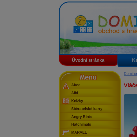
Domino - obchod s hračkam
Úvodní stránka
Ka
Menu
Domino
Vláč
Akce
Albi
Knížky
Sběratelské karty
Angry Birds
Hatchimals
MARVEL