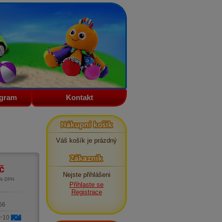
ogram
Kontakt
Nákupní košík
Váš košík je prázdný
Zákazník
č
Nejste přihlášeni
1% DPH
Přihlaste se
m
Registrace
66
 ~10