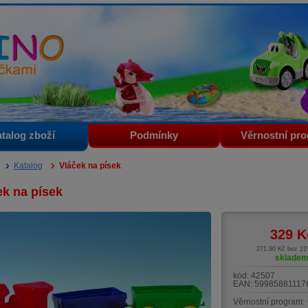
i
talog zboží
Podmínky
Věrnostní pr
Katalog
Vláček na písek
ek na písek
329
K
271,90 Kč bez 2
sklade
kód:
42507
EAN:
59985881117
Věrnostní program: