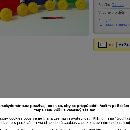
Značka:
Teddies
Vhodné pro
děti
.
Kategorie:
Tahací a strkací
ks
rackydomino.cz používají cookies, aby se přizpůsobili Vašim potřebám
zlepšil tak Váš uživatelský zážitek.
bory cookies používáme k analýze naší návštěvnosti. Kliknutím na "Souhla
uhlasíte s používáním všech souborů cookies a se zpracováním osobních úd