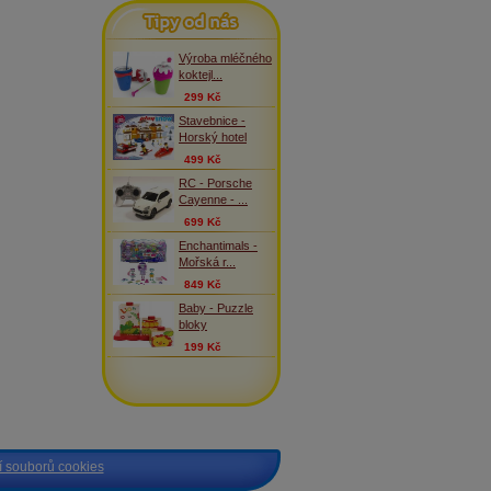
Tipy od nás
Výroba mléčného
koktejl...
299 Kč
Stavebnice -
Horský hotel
499 Kč
RC - Porsche
Cayenne - ...
699 Kč
Enchantimals -
Mořská r...
849 Kč
Baby - Puzzle
bloky
199 Kč
 souborů cookies