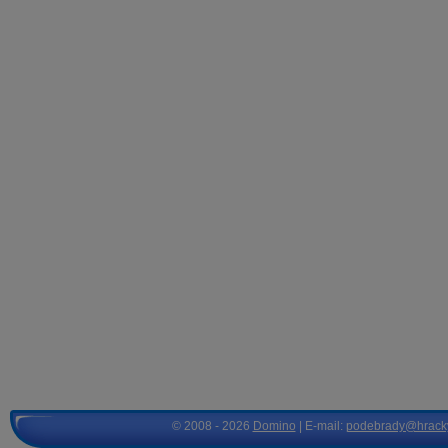
© 2008 - 2026
Domino
| E-mail:
podebrady@hrack