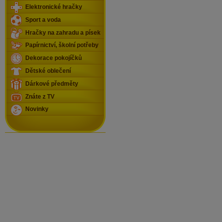
Elektronické hračky
Sport a voda
Hračky na zahradu a písek
Papírnictví, školní potřeby
Dekorace pokojíčků
Dětské oblečení
Dárkové předměty
Znáte z TV
Novinky