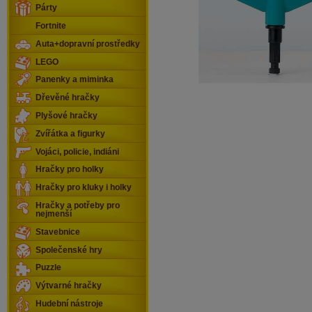
Párty
Fortnite
Auta+dopravní prostředky
LEGO
Panenky a miminka
Dřevěné hračky
Plyšové hračky
Zvířátka a figurky
Vojáci, policie, indiáni
Hračky pro holky
Hračky pro kluky i holky
Hračky a potřeby pro
nejmenší
Stavebnice
Společenské hry
Puzzle
Výtvarné hračky
Hudební nástroje