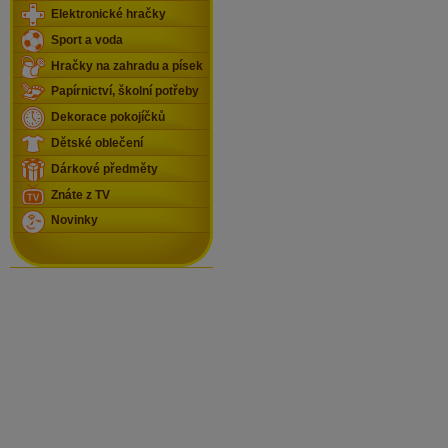
Elektronické hračky
Sport a voda
Hračky na zahradu a písek
Papírnictví, školní potřeby
Dekorace pokojíčků
Dětské oblečení
Dárkové předměty
Znáte z TV
Novinky