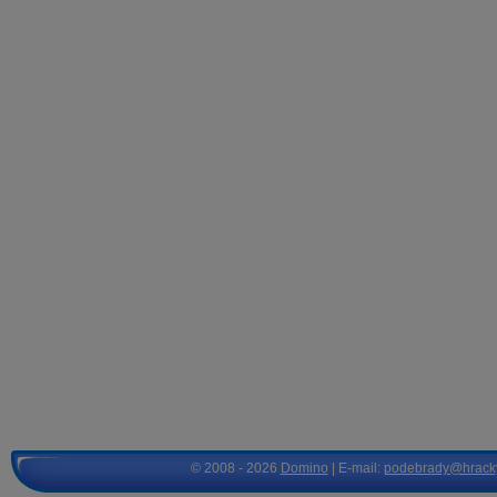
© 2008 - 2026
Domino
| E-mail:
podebrady@hrack