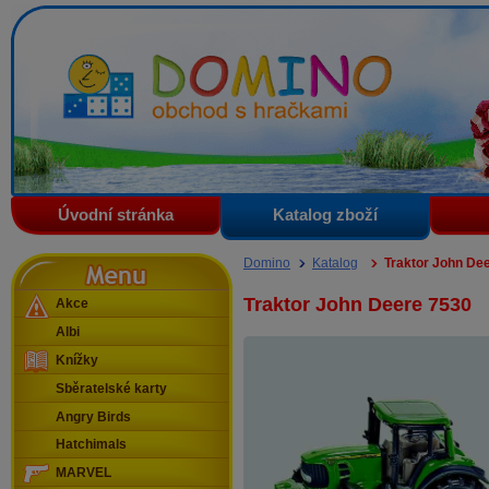
Domino - obchod s hračkami
Úvodní stránka
Katalog zboží
Menu
Domino
Katalog
Traktor John De
Traktor John Deere 7530
Akce
Albi
Knížky
Sběratelské karty
Angry Birds
Hatchimals
MARVEL