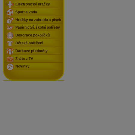
Elektronické hračky
Sport a voda
Hračky na zahradu a písek
Papírnictví, školní potřeby
Dekorace pokojíčků
Dětské oblečení
Dárkové předměty
Znáte z TV
Novinky