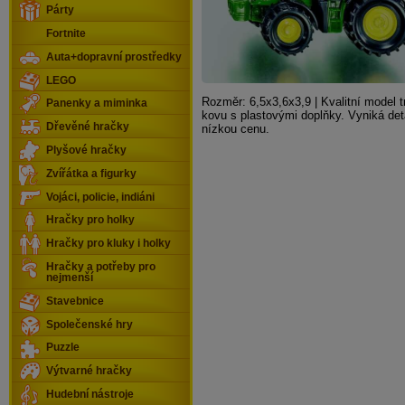
Párty
Fortnite
Auta+dopravní prostředky
LEGO
Rozměr: 6,5x3,6x3,9 | Kvalitní model t
Panenky a miminka
kovu s plastovými doplňky. Vyniká de
Dřevěné hračky
nízkou cenu.
Plyšové hračky
Zvířátka a figurky
Vojáci, policie, indiáni
Hračky pro holky
Hračky pro kluky i holky
Hračky a potřeby pro
nejmenší
Stavebnice
Společenské hry
Puzzle
Výtvarné hračky
Hudební nástroje