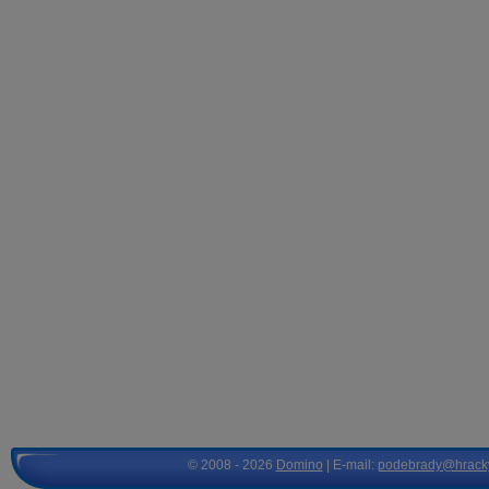
© 2008 - 2026
Domino
| E-mail:
podebrady@hrack