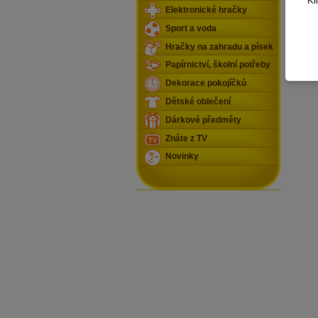
Kl
Elektronické hračky
Sport a voda
Hračky na zahradu a písek
Papírnictví, školní potřeby
Dekorace pokojíčků
Dětské oblečení
Dárkové předměty
Znáte z TV
Novinky