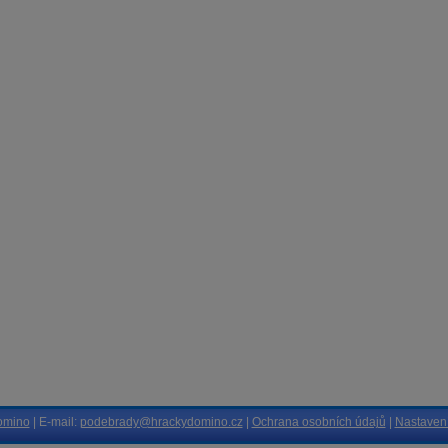
omino
| E-mail:
podebrady@hrackydomino.cz
|
Ochrana osobních údajů
|
Nastavení