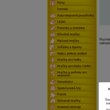
Párty
Fortnite
Auta+dopravní prostředky
LEGO
Panenky a miminka
Dřevěné hračky
Rozměr:
Plyšové hračky
naklad
Zvířátka a figurky
Vojáci, policie, indiáni
Hračky pro holky
Hračky pro kluky i holky
Hračky a potřeby pro
nejmenší
Stavebnice
Společenské hry
h
Puzzle
Sou
Výtvarné hračky
so
Hudební nástroje