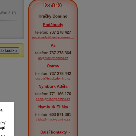
Kontakt
věku 3-18
Hračky Domino
Poděbrady
telefon:
737 278 427
podebrady@hrackydomino.cz
Aš
telefon:
737 278 364
as@hrackydomino.cz
Ostrov
telefon:
737 278 442
ostrov@hrackydomino.cz
Nymburk Adéla
telefon:
771 166 176
adela@hrackydomino.cz
Nymburk Eliška
 a
telefon:
603 871 381
eliska@hrackydomino.cz
sím"
ajů
Další kontakty »