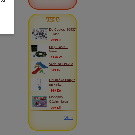
sou
TOP 5
De Cuevas 80537
- Sklád...
2399 Kč
Lego 10340 -
Věnec
2399 Kč
Vodní skluzavka
949 Kč
Houpačka Baby s
pískátk...
369 Kč
Monopoly -
Gábinin kouz...
799 Kč
Více