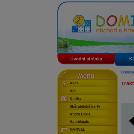
Domino - obchod s hračkam
Úvodní stránka
Ka
Menu
Domino
Trak
Akce
Albi
Knížky
Sběratelské karty
Angry Birds
Hatchimals
MARVEL