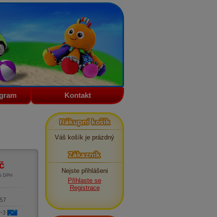
ogram
Kontakt
Nákupní košík
Váš košík je prázdný
Zákazník
č
Nejste přihlášeni
1% DPH
Přihlaste se
m
Registrace
57
 ~3