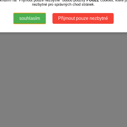
iknutím na "Přijmout pouze nezbytné" budou použity
POUZE
cookies, které j
nezbytné pro správných chod stránek.
souhlasím
Přijmout pouze nezbytné