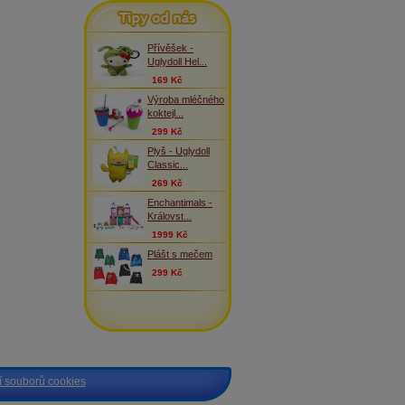
Tipy od nás
Přívěšek -
Uglydoll Hel...
169 Kč
Výroba mléčného
koktejl...
299 Kč
Plyš - Uglydoll
Classic...
269 Kč
Enchantimals -
Královst...
1999 Kč
Plášt s mečem
299 Kč
 souborů cookies