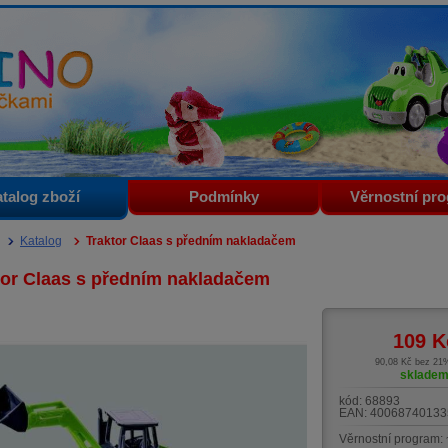
i
talog zboží
Podmínky
Věrnostní pr
Katalog
Traktor Claas s předním nakladačem
tor Claas s předním nakladačem
109
K
90,08 Kč bez 2
sklade
kód:
68893
EAN:
40068740133
Věrnostní program: