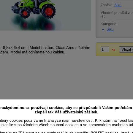
Značka:
Siku
Vhodné pro
děti
ve 
let.
Kategorie:
Siku
 8,8x3,6x4 cm | Model traktoru Claas Ares s čelním
ks
ačem. Model má odnímatelnou kabinu.
rackydomino.cz používají cookies, aby se přizpůsobili Vašim potřebám
zlepšil tak Váš uživatelský zážitek.
bory cookies používáme k analýze naší návštěvnosti. Kliknutím na "Souhla
uhlasíte s používáním všech souborů cookies a se zpracováním osobních úd