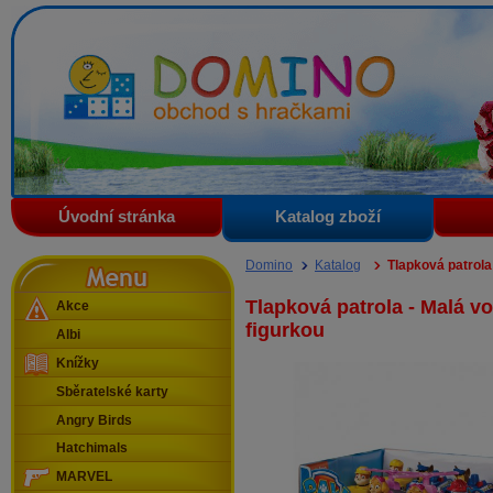
Domino - obchod s hračkami
Úvodní stránka
Katalog zboží
Menu
Domino
Katalog
Tlapková patrola 
Tlapková patrola - Malá vo
Akce
figurkou
Albi
Knížky
Sběratelské karty
Angry Birds
Hatchimals
MARVEL