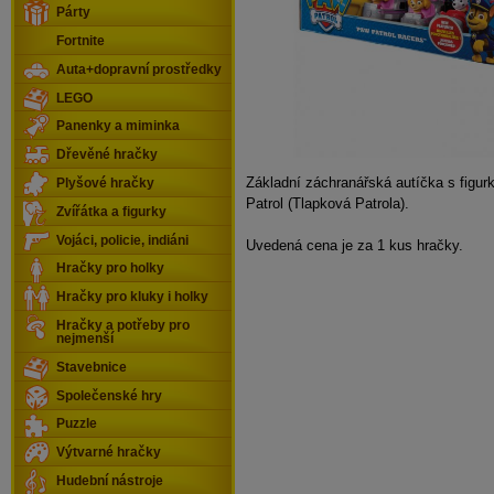
Párty
Fortnite
Auta+dopravní prostředky
LEGO
Panenky a miminka
Dřevěné hračky
Základní záchranářská autíčka s figur
Plyšové hračky
Patrol (Tlapková Patrola).
Zvířátka a figurky
Vojáci, policie, indiáni
Uvedená cena je za 1 kus hračky.
Hračky pro holky
Hračky pro kluky i holky
Hračky a potřeby pro
nejmenší
Stavebnice
Společenské hry
Puzzle
Výtvarné hračky
Hudební nástroje