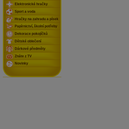
Elektronické hračky
Sport a voda
Hračky na zahradu a písek
Papírnictví, školní potřeby
Dekorace pokojíčků
Dětské oblečení
Dárkové předměty
Znáte z TV
Novinky