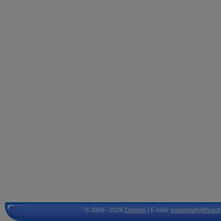
© 2008 - 2026
Domino
| E-mail:
podebrady@hrack