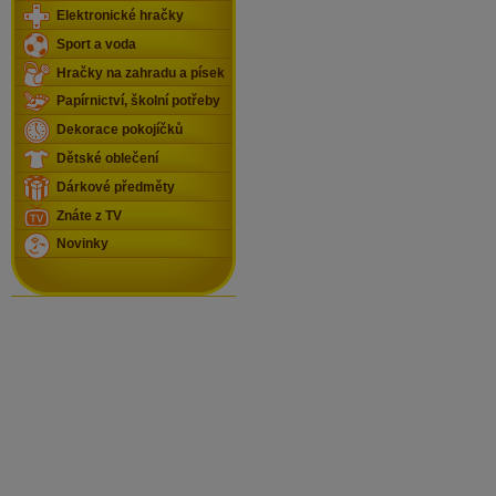
Elektronické hračky
Sport a voda
Hračky na zahradu a písek
Papírnictví, školní potřeby
Dekorace pokojíčků
Dětské oblečení
Dárkové předměty
Znáte z TV
Novinky