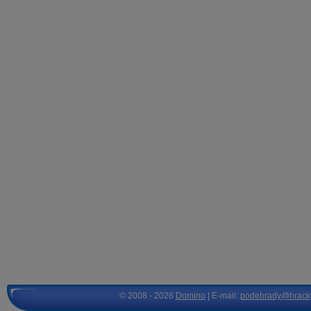
© 2008 - 2026
Domino
| E-mail:
podebrady@hrack