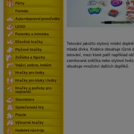
Párty
Fortnite
Auta+dopravní prostředky
LEGO
Panenky a miminka
Dřevěné hračky
Tetování jakožto stylový módní doplněk
mladá dívka. Krabice obsahuje různé 
Plyšové hračky
tetování, mezi které patří například ob
Zvířátka a figurky
zamilovaná srdíčka nebo stylové hvěz
Vojáci, policie, indiáni
obsahuje množství dalších doplňků.
Hračky pro holky
Hračky pro kluky i holky
Hračky a potřeby pro
nejmenší
Stavebnice
Společenské hry
Puzzle
Výtvarné hračky
Hudební nástroje