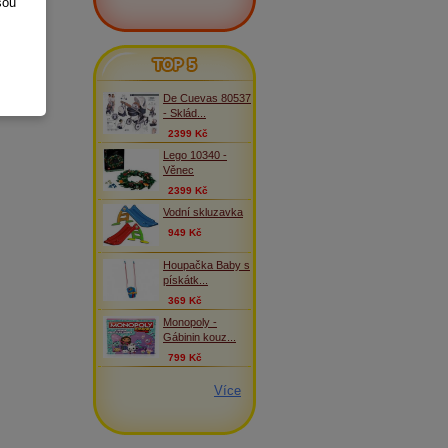
sou
TOP 5
De Cuevas 80537
- Sklád...
2399 Kč
Lego 10340 -
Věnec
2399 Kč
Vodní skluzavka
949 Kč
Houpačka Baby s
pískátk...
369 Kč
Monopoly -
Gábinin kouz...
799 Kč
Více