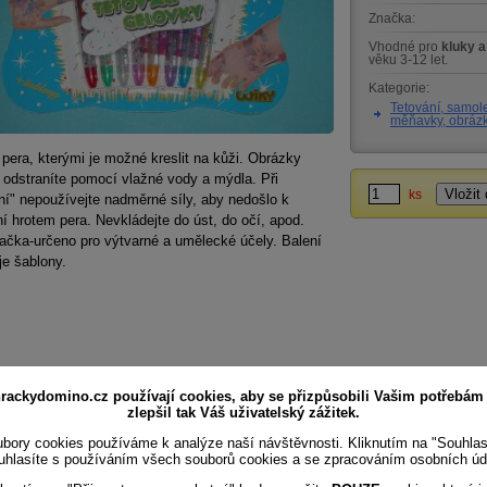
Značka:
Vhodné pro
kluky a
věku 3-12 let.
Kategorie:
Tetování, samol
měňavky, obráz
pera, kterými je možné kreslit na kůži. Obrázky
odstraníte pomocí vlažné vody a mýdla. Při
ks
ní" nepoužívejte nadměrné síly, aby nedošlo k
í hrotem pera. Nevkládejte do úst, do očí, apod.
ačka-určeno pro výtvarné a umělecké účely. Balení
e šablony.
rackydomino.cz používají cookies, aby se přizpůsobili Vašim potřebám
zlepšil tak Váš uživatelský zážitek.
bory cookies používáme k analýze naší návštěvnosti. Kliknutím na "Souhla
uhlasíte s používáním všech souborů cookies a se zpracováním osobních úd