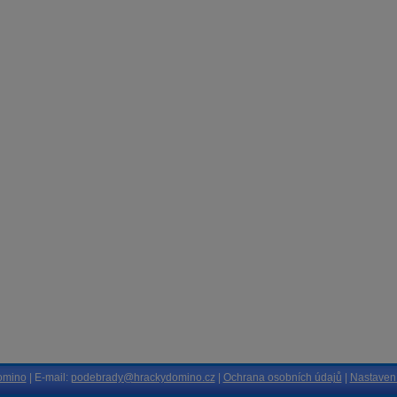
omino
| E-mail:
podebrady@hrackydomino.cz
|
Ochrana osobních údajů
|
Nastavení