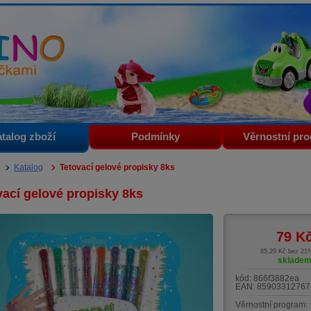
i
talog zboží
Podmínky
Věrnostní pr
Katalog
Tetovací gelové propisky 8ks
vací gelové propisky 8ks
79
K
65,29 Kč bez 2
sklade
kód:
866f3882ea
EAN:
85903312767
Věrnostní program: