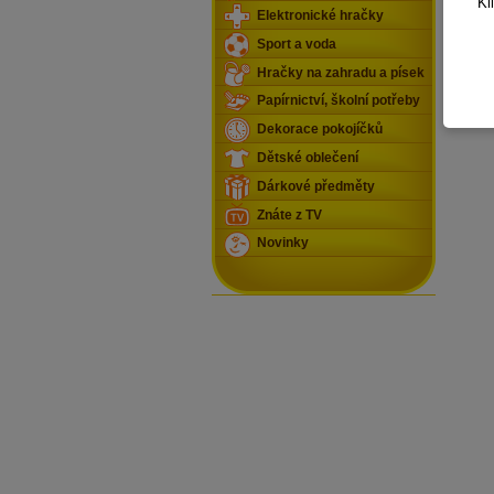
Kl
Elektronické hračky
Sport a voda
Hračky na zahradu a písek
Papírnictví, školní potřeby
Dekorace pokojíčků
Dětské oblečení
Dárkové předměty
Znáte z TV
Novinky