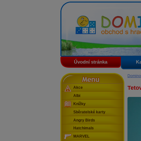
Domino - obchod s hračkam
Úvodní stránka
Ka
Menu
Domino
Teto
Akce
Albi
Knížky
Sběratelské karty
Angry Birds
Hatchimals
MARVEL