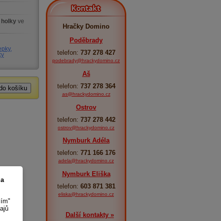
Kontakt
 holky
ve
Hračky Domino
Poděbrady
epky,
telefon:
737 278 427
ky
podebrady@hrackydomino.cz
Aš
telefon:
737 278 364
as@hrackydomino.cz
Ostrov
telefon:
737 278 442
ostrov@hrackydomino.cz
Nymburk Adéla
telefon:
771 166 176
adela@hrackydomino.cz
Nymburk Eliška
 a
telefon:
603 871 381
eliska@hrackydomino.cz
sím"
ajů
Další kontakty »