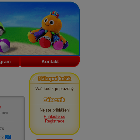
ogram
Kontakt
Nákupní košík
Váš košík je prázdný
Zákazník
č
Nejste přihlášeni
1% DPH
Přihlaste se
m
Registrace
76
 ~2