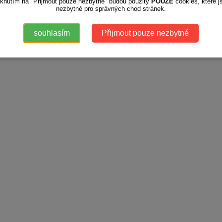
iknutím na "Přijmout pouze nezbytné" budou použity
POUZE
cookies, které j
nezbytné pro správných chod stránek.
souhlasím
Přijmout pouze nezbytné