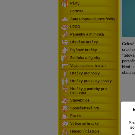
Párty
Fortnite
Auta+dopravní prostředky
LEGO
Panenky a miminka
Dřevěné hračky
Gelová 
snadno 
Plyšové hračky
"tetová
Zvířátka a figurky
poraněn
Vojáci, policie, indiáni
Není hr
obsahuj
Hračky pro holky
Hračky pro kluky i holky
Hračky a potřeby pro
nejmenší
Stavebnice
Společenské hry
h
Puzzle
Sou
Výtvarné hračky
so
Hudební nástroje