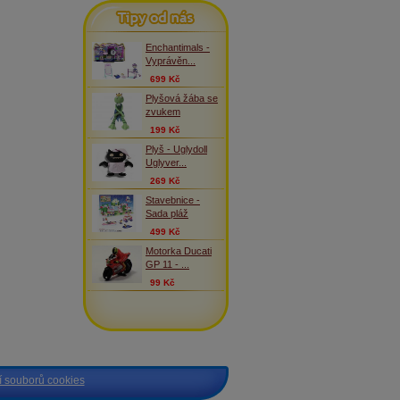
Tipy od nás
Enchantimals -
Vyprávěn...
699 Kč
Plyšová žába se
zvukem
199 Kč
Plyš - Uglydoll
Uglyver...
269 Kč
Stavebnice -
Sada pláž
499 Kč
Motorka Ducati
GP 11 - ...
99 Kč
 souborů cookies