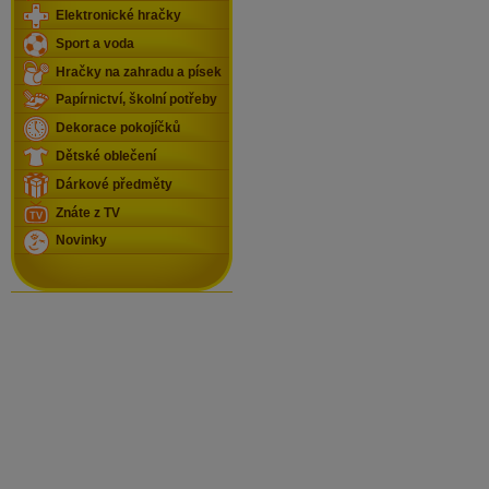
Elektronické hračky
Sport a voda
Hračky na zahradu a písek
Papírnictví, školní potřeby
Dekorace pokojíčků
Dětské oblečení
Dárkové předměty
Znáte z TV
Novinky