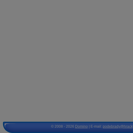
© 2008 - 2026
Domino
| E-mail:
podebrady@hrack