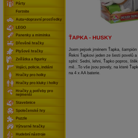
Párty
Fortnite
Auta+dopravní prostředky
LEGO
Panenky a miminka
ŤAPKA - HUSKY
Dřevěné hračky
Jsem pejsek jménem Ťapka, šampión v
Plyšové hračky
Řekni Ťapkovi jeden ze šesti povelů a
Zvířátka a figurky
splní: Sedni, lehni, Ťapko popros, ště
mě...To vše jsou povely, na které Ťap
Vojáci, policie, indiáni
na 4 x AA baterie.
Hračky pro holky
Hračky pro kluky i holky
Hračky a potřeby pro
nejmenší
Stavebnice
Společenské hry
Puzzle
Výtvarné hračky
Hudební nástroje