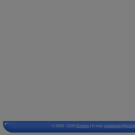
© 2008 - 2026
Domino
| E-mail:
podebrady@hrack