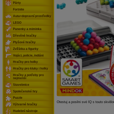
Párty
Fortnite
Auta+dopravní prostředky
LEGO
Panenky a miminka
Dřevěné hračky
Plyšové hračky
Zvířátka a figurky
Vojáci, policie, indiáni
Hračky pro holky
Hračky pro kluky i holky
Hračky a potřeby pro
nejmenší
Stavebnice
Společenské hry
Puzzle
Otestuj a posilni své IQ s touto skvělo
Výtvarné hračky
Hudební nástroje