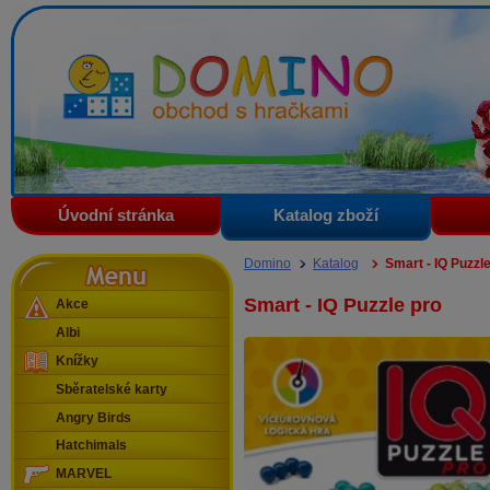
Domino - obchod s hračkami
Úvodní stránka
Katalog zboží
Menu
Domino
Katalog
Smart - IQ Puzzl
Smart - IQ Puzzle pro
Akce
Albi
Knížky
Sběratelské karty
Angry Birds
Hatchimals
MARVEL