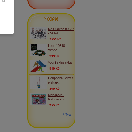
sou
TOP 5
De Cuevas 80537
- Sklád...
2399 Kč
Lego 10340 -
Věnec
2399 Kč
Vodní skluzavka
949 Kč
Houpačka Baby s
pískátk...
369 Kč
Monopoly -
Gábinin kouz...
799 Kč
Více