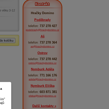
Kontakt
e věku 3-12
Hračky Domino
Poděbrady
telefon:
737 278 427
podebrady@hrackydomino.cz
Aš
telefon:
737 278 364
as@hrackydomino.cz
Ostrov
telefon:
737 278 442
ostrov@hrackydomino.cz
Nymburk Adéla
telefon:
771 166 176
adela@hrackydomino.cz
Nymburk Eliška
 a
telefon:
603 871 381
eliska@hrackydomino.cz
sím"
ajů
Další kontakty »