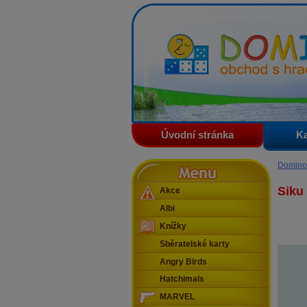
Domino - obchod s hračkam
Úvodní stránka
Ka
Menu
Domino
Siku
Akce
Albi
Knížky
Sběratelské karty
Angry Birds
Hatchimals
MARVEL