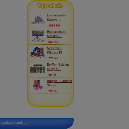
Tipy od nás
Enchantimals -
Královst...
1999 Kč
Enchantimals -
Mořská r...
849 Kč
Majorette -
Klikcarz Kl...
279 Kč
Bo-Po - Balzám
na rty m...
89 Kč
Blingles - Glimmer
Studio
799 Kč
 souborů cookies