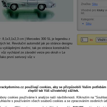
Značka:
Siku
Vhodné pro
kluky
v
let.
Kategorie:
Siku
: 8,1x3,1x2,3 cm | Mercedes 300 SL je legendou z
ks
ých let. Revoluční automobil jak po stránce designu
u vyklápěnými dveřmi, tak po stránce konstrukční.
 vůz vycházel ze závodní verze pro okruh v Le
ako první serivový vůz v
rackydomino.cz používají cookies, aby se přizpůsobili Vašim potřebám
zlepšil tak Váš uživatelský zážitek.
bory cookies používáme k analýze naší návštěvnosti. Kliknutím na "Souhla
uhlasíte s používáním všech souborů cookies a se zpracováním osobních úd