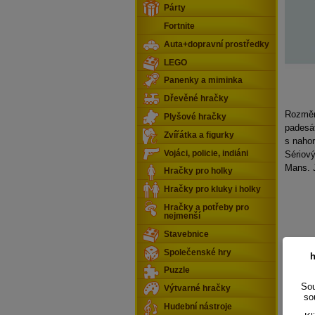
Párty
Fortnite
Auta+dopravní prostředky
LEGO
Panenky a miminka
Dřevěné hračky
Rozměr
Plyšové hračky
padesát
Zvířátka a figurky
s nahor
Vojáci, policie, indiáni
Sériový
Mans. J
Hračky pro holky
Hračky pro kluky i holky
Hračky a potřeby pro
nejmenší
Stavebnice
Společenské hry
h
Puzzle
Sou
Výtvarné hračky
so
Hudební nástroje