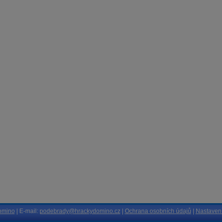
omino
| E-mail:
podebrady@hrackydomino.cz
|
Ochrana osobních údajů
|
Nastavení