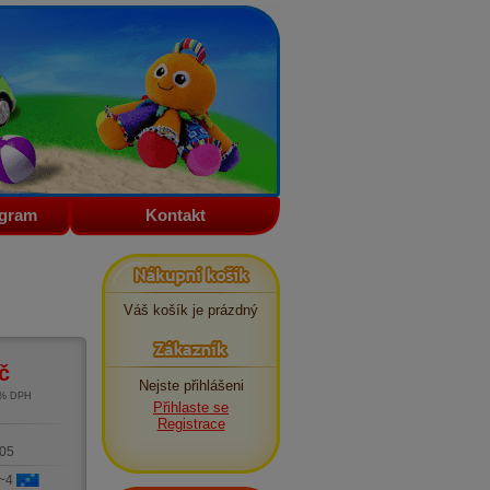
ogram
Kontakt
Nákupní košík
Váš košík je prázdný
Zákazník
č
Nejste přihlášeni
1% DPH
Přihlaste se
m
Registrace
05
 ~4