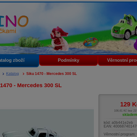
i
talog zboží
Podmínky
Věrnostní pr
Katalog
Siku 1470 - Mercedes 300 SL
 1470 - Mercedes 300 SL
129
K
106,61 Kč bez 2
sklade
kód:
a0b441e2eb
EAN:
40068740147
Věrnostní program: