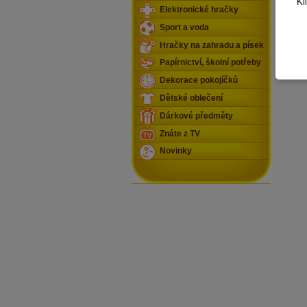
Kl
Elektronické hračky
Sport a voda
Hračky na zahradu a písek
Papírnictví, školní potřeby
Dekorace pokojíčků
Dětské oblečení
Dárkové předměty
Znáte z TV
Novinky