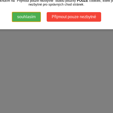
iknutím na "Přijmout pouze nezbytné" budou použity
POUZE
cookies, které j
nezbytné pro správných chod stránek.
souhlasím
Přijmout pouze nezbytné