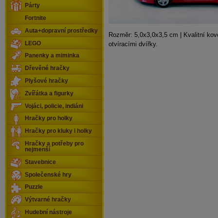
Párty
Fortnite
Auta+dopravní prostředky
Rozměr: 5,0x3,0x3,5 cm | Kvalitní ko
LEGO
otvíracími dvířky.
Panenky a miminka
Dřevěné hračky
Plyšové hračky
Zvířátka a figurky
Vojáci, policie, indiáni
Hračky pro holky
Hračky pro kluky i holky
Hračky a potřeby pro
nejmenší
Stavebnice
Společenské hry
Puzzle
Výtvarné hračky
Hudební nástroje