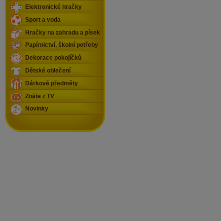
Elektronické hračky
Sport a voda
Hračky na zahradu a písek
Papírnictví, školní potřeby
Dekorace pokojíčků
Dětské oblečení
Dárkové předměty
Znáte z TV
Novinky