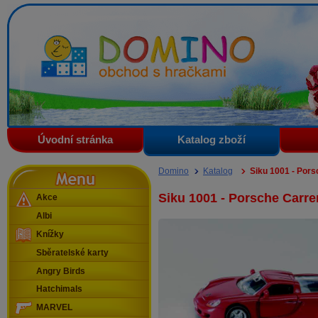
Domino - obchod s hračkami
Úvodní stránka
Katalog zboží
Menu
Domino
Katalog
Siku 1001 - Por
Siku 1001 - Porsche Carre
Akce
Albi
Knížky
Sběratelské karty
Angry Birds
Hatchimals
MARVEL