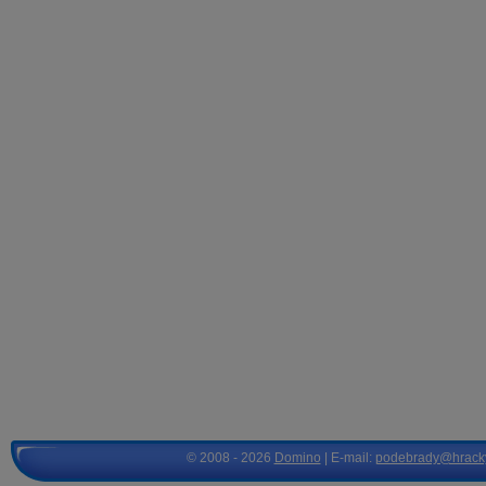
© 2008 - 2026
Domino
| E-mail:
podebrady@hrack