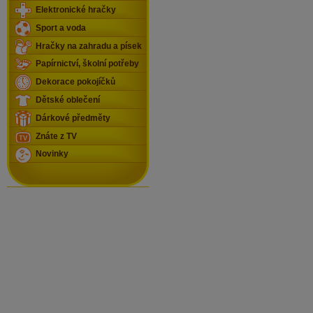
Elektronické hračky
Sport a voda
Hračky na zahradu a písek
Papírnictví, školní potřeby
Dekorace pokojíčků
Dětské oblečení
Dárkové předměty
Znáte z TV
Novinky