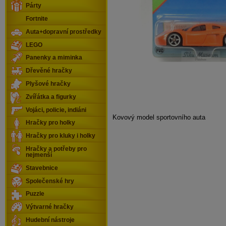
Párty
Fortnite
Auta+dopravní prostředky
LEGO
Panenky a miminka
Dřevěné hračky
Plyšové hračky
Zvířátka a figurky
Vojáci, policie, indiáni
Kovový model sportovního auta
Hračky pro holky
Hračky pro kluky i holky
Hračky a potřeby pro
nejmenší
Stavebnice
Společenské hry
Puzzle
Výtvarné hračky
Hudební nástroje