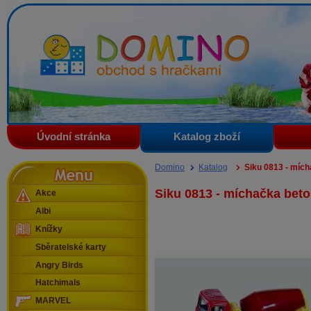
Domino - obchod s hračkami
Úvodní stránka
Katalog zboží
Menu
Domino
Katalog
Siku 0813 - míc
Siku 0813 - míchačka bet
Akce
Albi
Knížky
Sběratelské karty
Angry Birds
Hatchimals
MARVEL