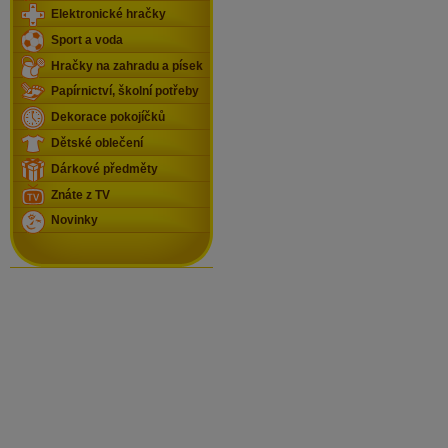
Elektronické hračky
Sport a voda
Hračky na zahradu a písek
Papírnictví, školní potřeby
Dekorace pokojíčků
Dětské oblečení
Dárkové předměty
Znáte z TV
Novinky