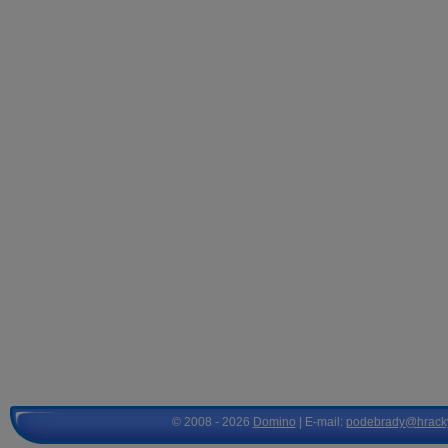
© 2008 - 2026
Domino
| E-mail:
podebrady@hrack