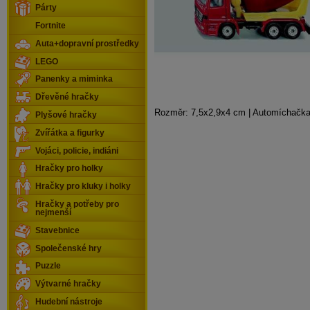
Párty
Fortnite
Auta+dopravní prostředky
LEGO
Panenky a miminka
Dřevěné hračky
Rozměr: 7,5x2,9x4 cm | Automíchačka
Plyšové hračky
Zvířátka a figurky
Vojáci, policie, indiáni
Hračky pro holky
Hračky pro kluky i holky
Hračky a potřeby pro
nejmenší
Stavebnice
Společenské hry
Puzzle
Výtvarné hračky
Hudební nástroje