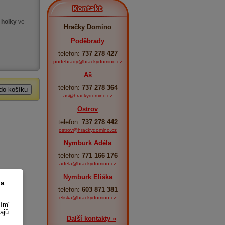
Kontakt
 holky
ve
Hračky Domino
Poděbrady
telefon:
737 278 427
podebrady@hrackydomino.cz
Aš
telefon:
737 278 364
as@hrackydomino.cz
Ostrov
telefon:
737 278 442
ostrov@hrackydomino.cz
Nymburk Adéla
telefon:
771 166 176
adela@hrackydomino.cz
Nymburk Eliška
 a
telefon:
603 871 381
eliska@hrackydomino.cz
sím"
ajů
Další kontakty »