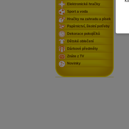
Kl
Elektronické hračky
Sport a voda
Hračky na zahradu a písek
Papírnictví, školní potřeby
Dekorace pokojíčků
Dětské oblečení
Dárkové předměty
Znáte z TV
Novinky