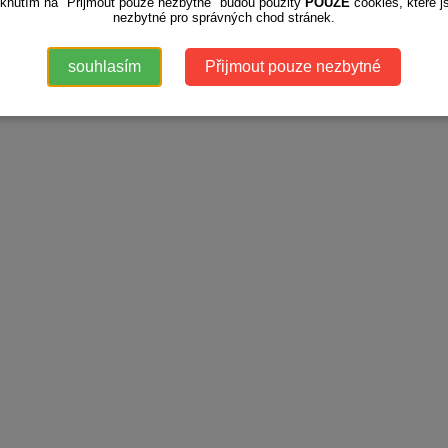
iknutím na "Přijmout pouze nezbytné" budou použity
POUZE
cookies, které j
nezbytné pro správných chod stránek.
souhlasím
Přijmout pouze nezbytné