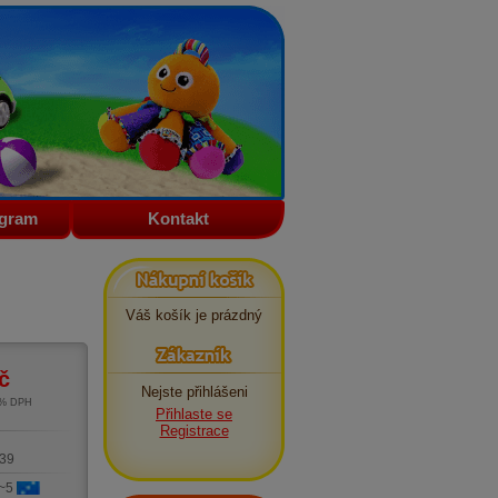
ogram
Kontakt
Nákupní košík
Váš košík je prázdný
Zákazník
č
Nejste přihlášeni
1% DPH
Přihlaste se
m
Registrace
39
 ~5