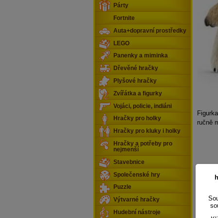
Párty
Fortnite
Auta+dopravní prostředky
LEGO
Panenky a miminka
Dřevěné hračky
Plyšové hračky
Zvířátka a figurky
Vojáci, policie, indiáni
Figurka
Hračky pro holky
ručně m
Hračky pro kluky i holky
Hračky a potřeby pro
nejmenší
Stavebnice
Společenské hry
h
Puzzle
Sou
Výtvarné hračky
so
Hudební nástroje