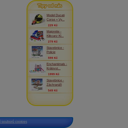
Tipy od nás
Model Ducati
Corse + Vy...
229 Kč
Majorette -
Klikcarz Kl...
279 Kč
Stavebnice -
Policie
599 Kč
Enchantimals -
Královst...
1999 Kč
Stavebnice -
Záchranáři
549 Kč
 souborů cookies