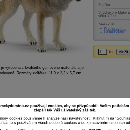
Značka:
Vhodné pro
kluky a
věku 3-7 let.
Kategorie:
Divoká zvířata
Lesní zvířata
ks
 je vyrobena z kvalitního gumového materiálu a je
alovaná. Rozměry zvířátka: 11,0 x 2,2 x 5,7 cm.
rackydomino.cz používají cookies, aby se přizpůsobili Vašim potřebám
zlepšil tak Váš uživatelský zážitek.
bory cookies používáme k analýze naší návštěvnosti. Kliknutím na "Souhla
uhlasíte s používáním všech souborů cookies a se zpracováním osobních úd