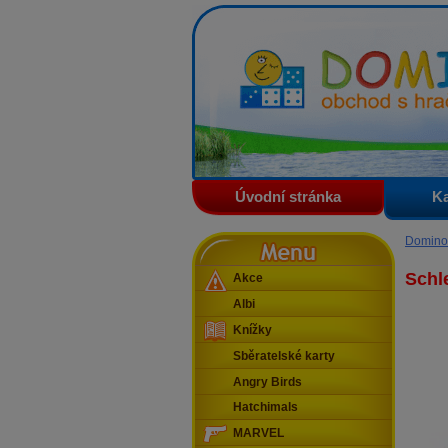
Domino - obchod s hračkam
Úvodní stránka
Ka
Menu
Domino
Schle
Akce
Albi
Knížky
Sběratelské karty
Angry Birds
Hatchimals
MARVEL