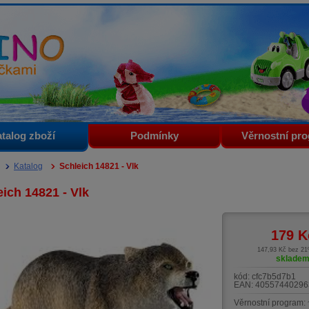
i
talog zboží
Podmínky
Věrnostní pr
Katalog
Schleich 14821 - Vlk
ich 14821 - Vlk
179
K
147,93 Kč bez 2
sklade
kód:
cfc7b5d7b1
EAN:
40557440296
Věrnostní program: