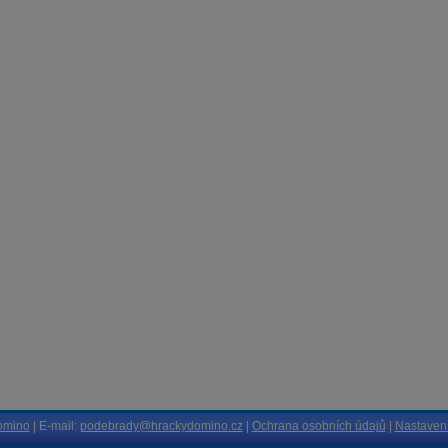
omino
| E-mail:
podebrady@hrackydomino.cz
|
Ochrana osobních údajů
|
Nastavení