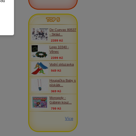
sou
TOP 5
De Cuevas 80537
- Sklád...
2399 Kč
Lego 10340 -
Věnec
2399 Kč
Vodní skluzavka
949 Kč
Houpačka Baby s
pískátk...
369 Kč
Monopoly -
Gábinin kouz...
799 Kč
Více