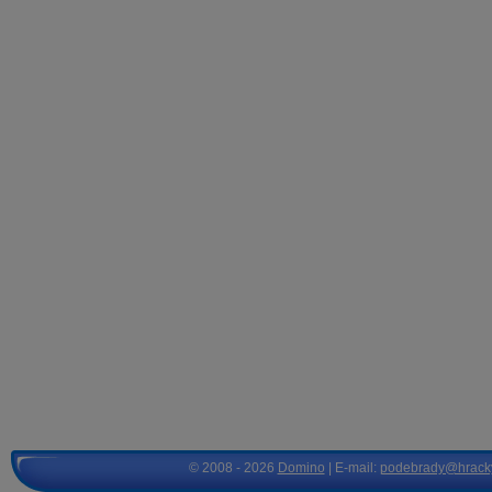
© 2008 - 2026
Domino
| E-mail:
podebrady@hrack