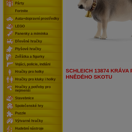
Párty
Fortnite
Auta+dopravní prostředky
LEGO
Panenky a miminka
Dřevěné hračky
Plyšové hračky
Zvířátka a figurky
Vojáci, policie, indiáni
SCHLEICH 13874 KRÁVA
Hračky pro holky
HNĚDÉHO SKOTU
Hračky pro kluky i holky
Hračky a potřeby pro
nejmenší
Stavebnice
Společenské hry
Puzzle
Výtvarné hračky
Hudební nástroje