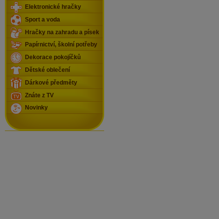
Elektronické hračky
Sport a voda
Hračky na zahradu a písek
Papírnictví, školní potřeby
Dekorace pokojíčků
Dětské oblečení
Dárkové předměty
Znáte z TV
Novinky