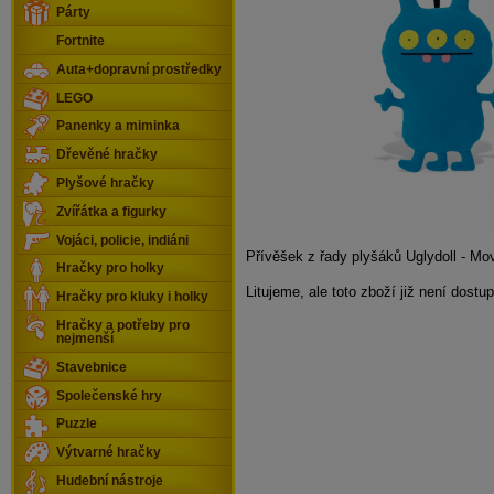
Párty
Fortnite
Auta+dopravní prostředky
LEGO
Panenky a miminka
Dřevěné hračky
Plyšové hračky
Zvířátka a figurky
Vojáci, policie, indiáni
Přívěšek z řady plyšáků Uglydoll - Mo
Hračky pro holky
Litujeme, ale toto zboží již není dostu
Hračky pro kluky i holky
Hračky a potřeby pro
nejmenší
Stavebnice
Společenské hry
Puzzle
Výtvarné hračky
Hudební nástroje