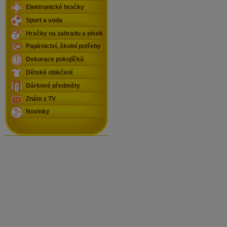
Elektronické hračky
Sport a voda
Hračky na zahradu a písek
Papírnictví, školní potřeby
Dekorace pokojíčků
Dětské oblečení
Dárkové předměty
Znáte z TV
Novinky