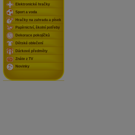
Elektronické hračky
Sport a voda
Hračky na zahradu a písek
Papírnictví, školní potřeby
Dekorace pokojíčků
Dětské oblečení
Dárkové předměty
Znáte z TV
Novinky