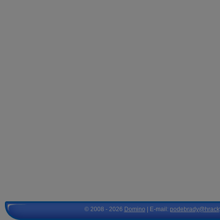
© 2008 - 2026
Domino
| E-mail:
podebrady@hrack